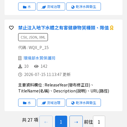
水
流域治理
乾淨水與衛生
禁止注入地下水體之有害健康物質種類、限值
CSV, JSON, XML
代碼 : WQX_P_15
環境部水質保護司
10
142
2026-07-15 11:13:47 更新
主要資料欄位 : ReleaseYear(發布修正日)、
TitleName(名稱)、Description(說明)、URL(路徑)
水
流域治理
乾淨水與衛生
共
27 項
上一頁
前往
頁
下一頁
⇠
1
⇢
前往