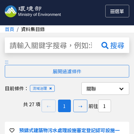
跳至主要內容
選單
首頁
資料集目錄
資料集
搜尋
:::
展開過濾條件
目前條件：
關聯
流域治理
✖
共
27 項
上一頁
前往
頁
下一頁
⇠
1
⇢
前往
預鑄式建築物污水處理設施審定登記認可設施一