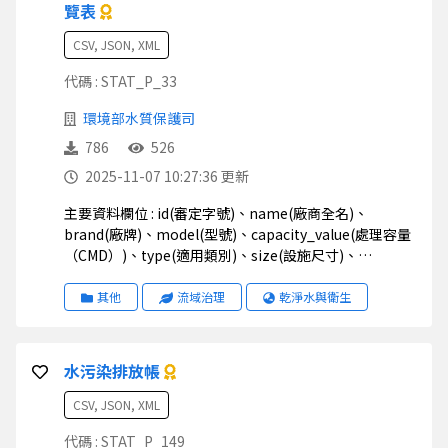
覽表
CSV, JSON, XML
代碼 : STAT_P_33
環境部水質保護司
786
526
2025-11-07 10:27:36 更新
主要資料欄位 : id(審定字號)、name(廠商全名)、
brand(廠牌)、model(型號)、capacity_value(處理容量
（CMD）)、type(適用類別)、size(設施尺寸)、
validityperiod_date(有效期限)、material(材質)、
address(公司地址)、tel(聯絡電話)、countycode(縣市
其他
流域治理
乾淨水與衛生
別代碼)
水污染排放帳
CSV, JSON, XML
代碼 : STAT_P_149