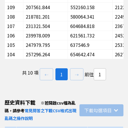
109
207561.844
552160.158
21222
108
218781.201
580064.341
22491
107
231321.504
604684.818
23670
106
239978.009
621561.732
24528
105
247979.795
637546.9
25322
104
257296.264
654642.474
26275
共
10 項
上一頁
前往
頁
下一頁
⇠
1
⇢
前往
歷史資料下載
※
若開啟csv檔為亂
下載勾選項目
碼，請參考
常見問答之下載CSV格式出現
亂碼之操作說明