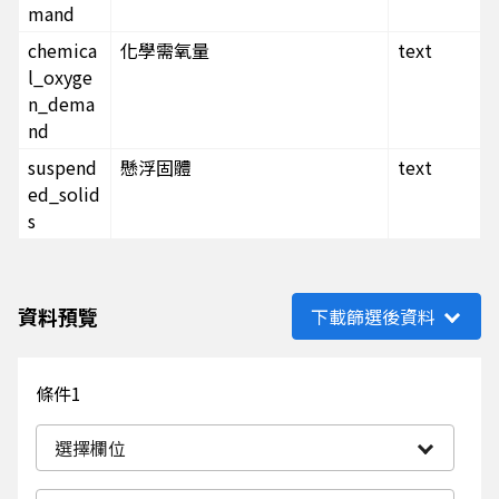
mand
chemica
化學需氧量
text
l_oxyge
n_dema
nd
suspend
懸浮固體
text
ed_solid
s
資料預覽
下載篩選後資料
條件1
選擇欄位