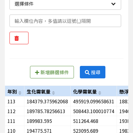
選擇條件
新增篩選條件
搜尋
年別
生化需氧量
化學需氧量
懸浮
113
184379.375962068
495919.099658631
18814
112
189785.78256613
508443.100010774
19464
111
189983.595
511264.468
19386
110
194775.571
523095.689
19836