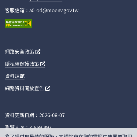
115年 3
澎湖縣
266
0
月
客服信箱：
a0-od@moenv.gov.tw
115年 3
花蓮縣
2851
0
月
115年 3
臺東縣
1586
44
月
網路安全政策
115年 3
屏東縣
10529
516
月
隱私權保護政策
115年 3
嘉義縣
2219
142
資料規範
月
115年 3
雲林縣
977
102
網路資料開放宣告
月
115年 3
南投縣
1037
24
月
資料更新日期：2026-08-07
115年 3
彰化縣
12604
237
瀏覽人次：3,659,497
月
為了提供您最佳的服務，本網站會在您的電腦中放置並取用