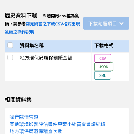
月
115年 4
苗栗縣
2571
0
歷史資料下載
※
若開啟csv檔為亂
月
下載勾選項目
碼，請參考
常見問答之下載CSV格式出現
115年 4
新竹縣
1673
60
亂碼之操作說明
月
選取全部
資料集名稱
下載格式
115年 4
宜蘭縣
1334
0
月
選取此列
地方環保局環保罰鍰金額
CSV
115年 4
高雄市
24393
774
JSON
月
XML
115年 4
臺南市
10489
36
月
115年 4
臺中市
13291
150
相關資料集
月
115年 4
桃園市
26326
5
噪音陳情管道
月
其他環境影響評估書件專案小組審查會議紀錄
地方環保局環保稽查次數
115年 4
臺北市
21314
235