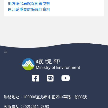
地方環保局環保罰鍰次數
月
連江縣重要環保統計資料
115年 4
新北市
23939
743
月
115年 4
總計
158264
3097
月
115年 3
連江縣
5
0
月
:::
115年 3
金門縣
133
0
月
115年 3
嘉義市
1147
0
月
前
115年 3
新竹市
1813
0
往
月
Facebook
115年 3
基隆市
6893
165
聯絡地址：100006臺北市中正區中華路一段83號
月
客服電話：
(02)2511-2393