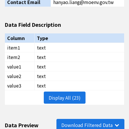
Contact Email
hanyao.liang@moenv.gov.tw
Data Field Description
Column
Type
item1
text
item2
text
value1
text
value2
text
value3
text
Display All (23)
Data Preview
Download Filtered Data