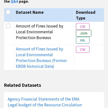
115年 4
宜蘭縣
1334
0
443
the
Q&A
page.
月
Select all
Dataset Name
Download
115年 4
高雄市
24393
774
16113
Type
月
Select this row
Amount of Fines Issued by
CSV
115年 4
臺南市
10489
36
1234
Local Environmental
月
JSON
Protection Bureaus
XML
115年 4
臺中市
13291
150
3939
月
Amount of Fines Issued by
CSV
Local Environmental
115年 4
桃園市
26326
5
3104
Protection Bureaus (Former
月
ERDB historical Data)
115年 4
臺北市
21314
235
1
月
115年 4
新北市
23939
743
1229
Related Datasets
月
115年 4
總計
158264
3097
34039
Agency Financial Statements of the EMA
月
Legal budget of the Resource Circulation