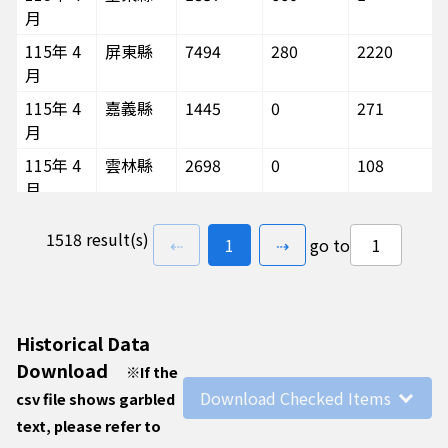
月
115年 4
屏東縣
7494
280
2220
月
115年 4
嘉義縣
1445
0
271
月
115年 4
雲林縣
2698
0
108
月
115年 4
南投縣
1281
0
169
1518 result(s)
previous page
go to
page(s)
next page
⇠
1
⇢
go to
月
115年 4
彰化縣
9753
120
4768
月
115年 4
苗栗縣
2571
0
136
Historical Data
月
Download
※
If the
115年 4
新竹縣
1673
60
265
Download Checked Items
csv file shows garbled
月
text, please refer to