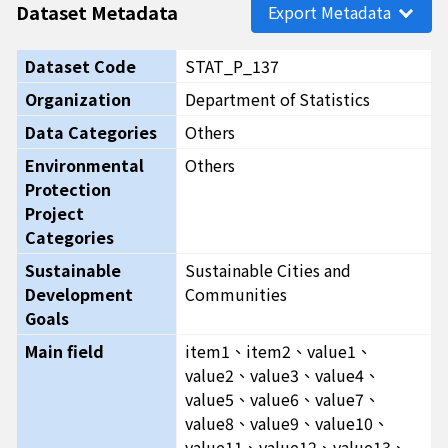
Dataset Metadata
Export Metadata
Dataset Code
STAT_P_137
Organization
Department of Statistics
Data Categories
Others
Environmental
Others
Protection
Project
Categories
Sustainable
Sustainable Cities and
Development
Communities
Goals
Main field
item1、item2、value1、
value2、value3、value4、
value5、value6、value7、
value8、value9、value10、
value11、value12、value13、