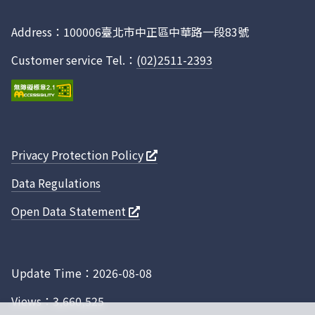
Facebook
115年 3
屏東縣
10529
516
5323
月
Address：100006臺北市中正區中華路一段83號
115年 3
嘉義縣
2219
142
726
Customer service Tel.：
(02)2511-2393
月
115年 3
雲林縣
977
102
330
月
115年 3
南投縣
1037
24
303
月
Privacy Protection Policy
115年 3
彰化縣
12604
237
7934
Data Regulations
月
Open Data Statement
115年 3
苗栗縣
3658
0
577
月
115年 3
新竹縣
4273
100
1804
月
Update Time：2026-08-08
115年 3
宜蘭縣
1248
100
929
Views：3,660,525
月