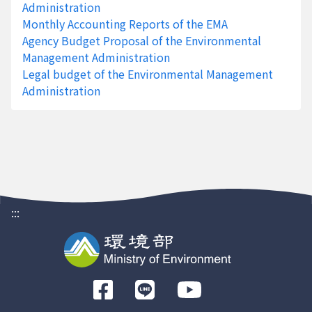
115年 3
Administration
連江縣
5
0
0
月
Monthly Accounting Reports of the EMA
Agency Budget Proposal of the Environmental
115年 3
金門縣
133
0
4
Management Administration
月
Legal budget of the Environmental Management
115年 3
嘉義市
1147
0
3
Administration
月
115年 3
新竹市
1813
0
517
月
115年 3
基隆市
6893
165
0
月
115年 3
澎湖縣
266
0
150
:::
月
115年 3
花蓮縣
2851
0
33
月
115年 3
臺東縣
1586
44
100
前
月
往