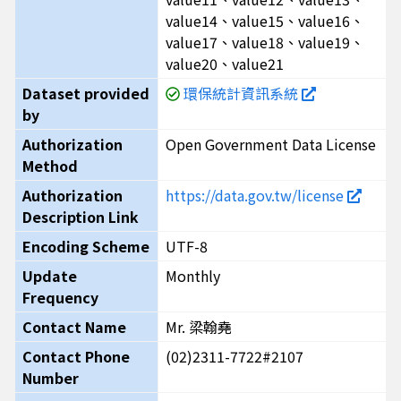
value14、value15、value16、
value17、value18、value19、
value20、value21
Dataset provided
環保統計資訊系統
by
Authorization
Open Government Data License
Method
Authorization
https://data.gov.tw/license
Description Link
Encoding Scheme
UTF-8
Update
Monthly
Frequency
Contact Name
Mr. 梁翰堯
Contact Phone
(02)2311-7722#2107
Number