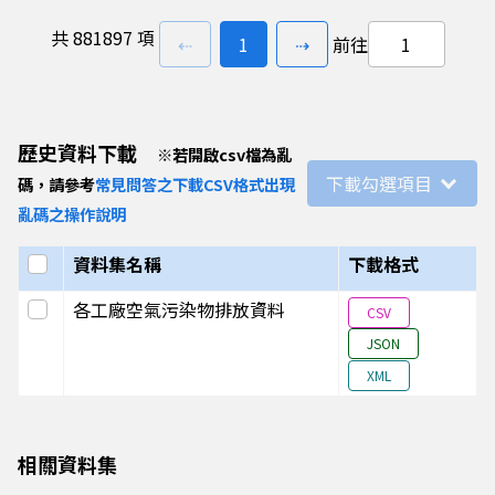
Q68A6236
高野健康生
2025年第4
0
技股份有限
季
共
881897 項
上一頁
前往
頁
下一頁
⇠
1
⇢
前往
公司大埔美
廠
Q68A6008
和大工業股
2025年第4
0.033
份有限公司
季
歷史資料下載
※
若開啟csv檔為亂
嘉義五廠
下載勾選項目
碼，請參考
常見問答之下載CSV格式出現
Q68A5713
容景精密科
2025年第4
0.305
亂碼之操作說明
技股份有限
季
選取全部
資料集名稱
公司大埔美
下載格式
廠
選取此列
各工廠空氣污染物排放資料
CSV
Q68A5654
漢王機械股
2025年第4
1.977
JSON
份有限公司
季
XML
Q68A5644
英發全球企
2025年第4
0
業股份有限
季
公司
相關資料集
Q68A5515
貝斯美德股
2025年第4
0.005