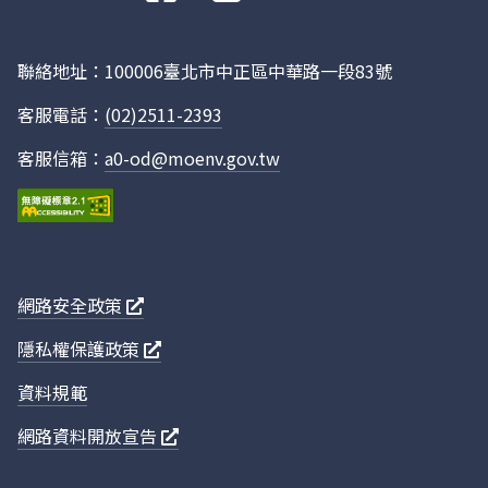
往
Q68A4864
嘉楠食品工
2025年第4
0
Facebook
業股份有限
季
公司大埔美
聯絡地址：100006臺北市中正區中華路一段83號
廠
客服電話：
(02)2511-2393
Q68A4735
昌徽企業股
2025年第4
0.061
份有限公司
季
客服信箱：
a0-od@moenv.gov.tw
Q68A4379
有德機器股
2025年第4
0.636
份有限公司
季
大埔美廠
Q68A4290
台灣糖業股
2025年第4
0
份有限公司
季
網路安全政策
虎尾糖廠大
隱私權保護政策
林工場
Q68A4131
樺林離型紙
2025年第4
2.245
資料規範
股份有限公
季
網路資料開放宣告
司
Q68A4022
貴宏興業股
2025年第4
1.07