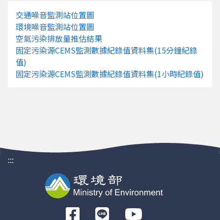
份有限公司
季
交通噪音監測站位置圖
Q68A5496
佐登妮絲國
2025年第4
0.002
環境噪音監測站位置圖
際股份有限
季
空氣污染排放量推估結果
公司嘉義大
固定污染源CEMS監測數據紀錄值資料集(15分鐘紀錄
林廠
值)
Q6900081
任建企業股
2025年第4
0
固定污染源CEMS監測數據紀錄值資料集(1小時紀錄值)
份有限公司
季
Q68A5466
劦翊實業有
2025年第4
0.124
限公司
季
Q6900125
億年淋膜有
2025年第4
0
限公司
季
Q68A5169
唐聚企業股
2025年第4
0.829
:::
份有限公司
季
大埔美廠
Q68A4923
建曄機電股
2025年第4
0
份有限公司
季
前