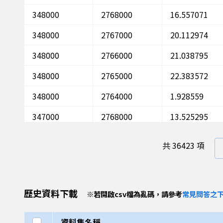
348000
2768000
16.557071
348000
2767000
20.112974
348000
2766000
21.038795
348000
2765000
22.383572
348000
2764000
1.928559
347000
2768000
13.525295
347000
2767000
21.795703
共
36423 項
347000
2766000
15.6131
347000
2765000
24.652456
歷史資料下載
※
若開啟csv檔為亂碼，請參考
常見問答之下
347000
2764000
11.312
347000
2748000
23.75318
選取全部
資料集名稱