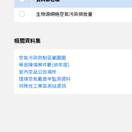
347000
2747000
0.031251
選取此列
生物源網格空氣污染排放量
346000
2768000
9.816394
346000
2767000
19.045887
相關資料集
346000
2766000
17.93261
空氣污染防制區範圍圖
346000
2765000
28.924935
噪音陳情案件數(依年度)
346000
2764000
16.65475
室內空品公告場所
環境空氣戴奧辛監測資料
346000
2763000
6.232924
特殊性工業區測站資訊
346000
2749000
18.791583
346000
2748000
19.801293
345000
2768000
2.0307
345000
2767000
13.214837