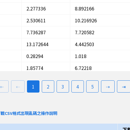
2.277336
8.892166
2.530611
10.216926
7.736287
7.720582
13.172644
4.442503
0.28294
1.018
1.85774
6.72218
2.816817
11.009178
第一頁
上一頁
前往
頁
前往
頁
前往
頁
前往
頁
前往
頁
下一頁
最
⇤
⇠
1
2
3
4
5
⇢
⇥
2.091822
8.409547
13.910228
5.311777
載CSV格式出現亂碼之操作說明
1.589609
6.155175
0.670876
3.696235
下