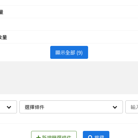
量
排放量
顯示全部 (9)
選擇條件
新增篩選條件
搜尋