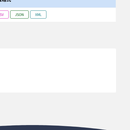
0.009795
0
121.9596
SV
JSON
XML
3.101173
0.003167
121.95116
6.932282
0.000015
121.95109
6.623155
0.012179
121.95102
5.596983
0.011353
121.95095
4.790236
0.003343
121.95089
5.229389
0
121.95082
12.248848
0.002119
121.94985
10.173746
0.000432
121.94978
0.736
0
121.94126
4.364983
0.003265
121.94119