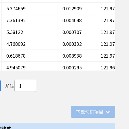
5.374659
0.012909
121.97098
7.361392
0.004048
121.97091
5.58122
0.000707
121.97083
4.768092
0.000332
121.97076
0.618678
0.008938
121.97069
4.945079
0.000295
121.96107
7.96782
0.001888
121.961
後一頁
前往
5.110505
0.001227
121.96093
5.430453
0
121.96086
下載勾選項目
3.563997
0.003221
121.96079
19.386067
0
121.95967
載格式