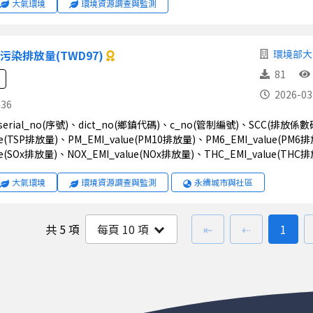
e(一氧化碳排放量)、EM_Pb_value(鉛排放量)、EM_NH3_value(氨排放量
大氣環境
環境資源調查與監測
污染排放量(TWD97)
環境部大
81
2026-03
436
lue(TSP排放量)、PM_EMI_value(PM10排放量)、PM6_EMI_value(PM6
lue(SOx排放量)、NOX_EMI_value(NOx排放量)、THC_EMI_value(THC
MI_value(Pb排放量)、COMP_KIND1(行業別代碼)、UTM_E(工廠
alue(排放口/煙囪排氣量（乾基）)、DIA_value(假設之排放口/煙囪等效內徑)
大氣環境
環境資源調查與監測
永續城市與社區
度)、VEL_value(假設之排放口/煙囪排氣速度)、ASSUME_Q(排氣量為
SSUME_T(排氣溫度為假設標記)、ASSUME_V(排氣速度為假設標記)、N
小時/日)、ASSUME_DW(日/週操作時間假設標記)、DW1(日/週)、ASSU
第一頁
上一頁
前往
頁
共
5 項
每頁
10
項
⇤
⇠
1
ame1(控制設備名稱1)、eq_2(控制設備編碼2)、A_name2(控制設備名稱
編碼4)、A_name4(控制設備名稱4)、eq_5(控制設備編碼5)、A_name5
SOX_EFF(SOx控制效率)、NOX_EFF(NOx控制效率)、THC_EFF(TH
業區代碼)、comp_nam(工廠名稱)、ZS(地表高程)、TSP_rank(TSP排放量
ank(VOC排放量評等)、CO_rank(CO排放量評等)、Pb_rank(Pb排放量評