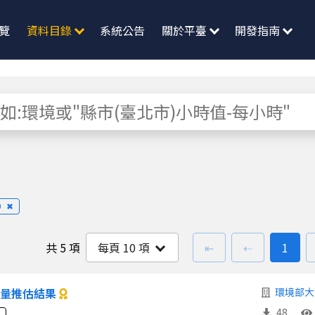
覽
資料目錄
系統公告
關於平臺
開發指南
0
✖
第一頁
上一頁
前往
頁
共
5 項
每頁
10
項
⇤
⇠
1
放量推估結果
環境部大
48