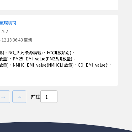
)
氣環境司
762
-12 18:36:43 更新
排放量)、PM25_EMI_value(PM2.5排放量)、
排放量)、NMHC_EMI_value(NMHC排放量)、CO_EMI_value(CO
二度分帶（東）)、UTM_N(工廠二度分帶（北）)、
、HEI_value(假設之排放口/煙囪高)、TEMP_value(假設之排
假設標記)、ASSUME_D(內徑為假設標記)、ASSUME_H(煙囪高
O_S(相對應之污染排放口)、ASSUME_HD(小時/日操作時間假
ME_WY(週/年操作時間假設標記)、WY1(週/年)、eq_1(控制設
下一頁
最後一頁
⇢
⇥
前往
2)、eq_3(控制設備編碼3)、A_name3(控制設備名稱3)、
(控制設備名稱5)、TSP_EFF(粒狀物控制效率)、TSP_EFF1(懸
C控制效率)、CO_EFF(CO控制效率)、PB_EFF(Pb控制效率)、
評等)、SOx_rank(SOx排放量評等)、NOx_rank(NOx排放量
等)