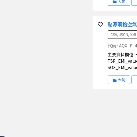
EM_CO_valu
大氣
點源網格空氣
CSV, JSON, XML
代碼 : AQX_P_
主要資料欄位 : serial_no(序號)、dict_no(鄉鎮代碼)、c_no(管制編號)、SCC(排放係數碼)、NO_P(污染源編號)、FC(排放類別)、
TSP_EMI_va
SOX_EMI_va
排放量)、PB_E
ORI_QU1_v
大氣
放口/煙囪排氣溫
為假設標記)、A
設標記)、HD1(
備編碼1)、A_n
eq_4(控制設備
浮微粒控制效率)、
ID_AREA(工
評等)、VOC_r