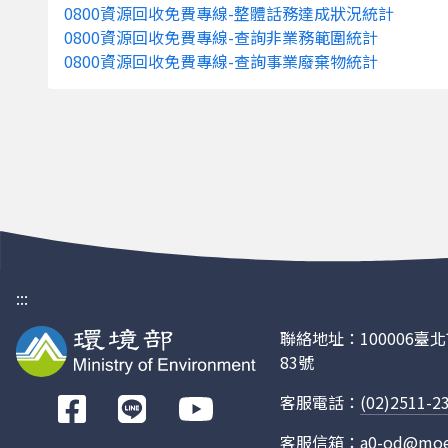
2019
無牌機車通
0800資源回收免費專線-整體話務達成狀況統計
0800資源回收免費專線-查詢非業務範圍統計
2019
有牌汽車通
0800資源回收免費專線-查詢事業廢棄物統計
2019
有牌機車通
2018
無牌汽車通
2018
無牌機車通
2018
有牌汽車通
2018
有牌機車通
2017
無牌汽車通
:::
2017
無牌機車通
聯絡地址：100006
83號
2017
有牌汽車通
客服電話：
(02)2511-2
前
2017
有牌機車通
往
客服信箱：
a0-od@moe