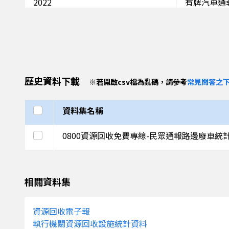
2022
有牌汽車通
2022
有牌機車通
2021
無牌汽車通
2021
無牌機車通
歷史資料下載
※
若開啟csv檔為亂碼，請參考
常見問答之下
2021
有牌汽車通
2021
有牌機車通
選取全部
資料集名稱
2020
無牌汽車通
選取此列
0800資源回收免費專線-民眾通報路邊廢車統
2020
無牌機車通
2020
有牌汽車通
相關資料集
2020
有牌機車通
資源回收電子報
2019
無牌汽車通
執行機關資源回收設施統計資料