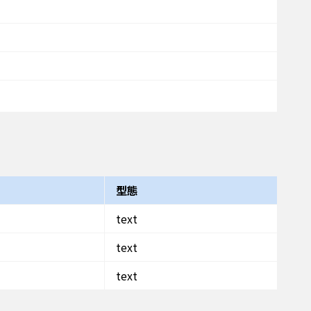
型態
text
text
text