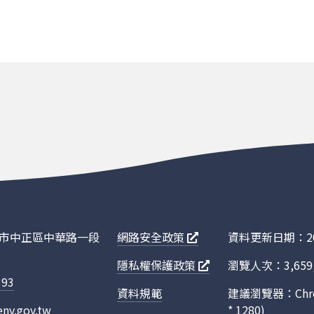
報數
報數
報數
報數
報數
報數
報數
報數
報數
臺北市中正區中華路一段
網路安全政策
資料更新日期：202
報數
隱私權保護政策
瀏覽人次：3,659,
393
報數
資料規範
建議瀏覽器：Chro
nv.gov.tw
* 1280)