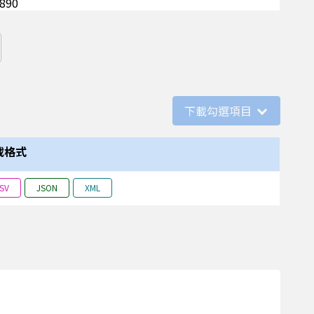
890
3002
1296
1412
下載勾選項目
540
1575
載格式
882
SV
JSON
XML
680
312
812
276