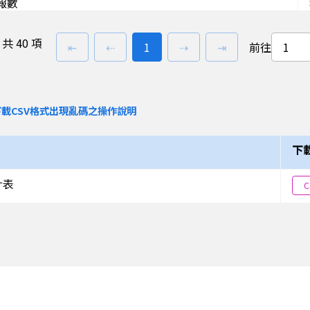
報數
報數
共
40 項
第一頁
上一頁
前往
頁
下一頁
最後一頁
⇤
⇠
1
⇢
⇥
前往
報數
報數
載CSV格式出現亂碼之操作說明
報數
報數
下
報數
計表
C
報數
報數
報數
報數