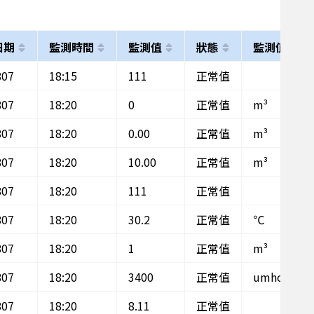
日期
監測時間
監測值
狀態
監測值單位
807
18:15
111
正常值
807
18:20
0
正常值
m³
807
18:20
0.00
正常值
m³
807
18:20
10.00
正常值
m³
807
18:20
111
正常值
807
18:20
30.2
正常值
℃
807
18:20
1
正常值
m³
807
18:20
3400
正常值
umho/cm
807
18:20
8.11
正常值