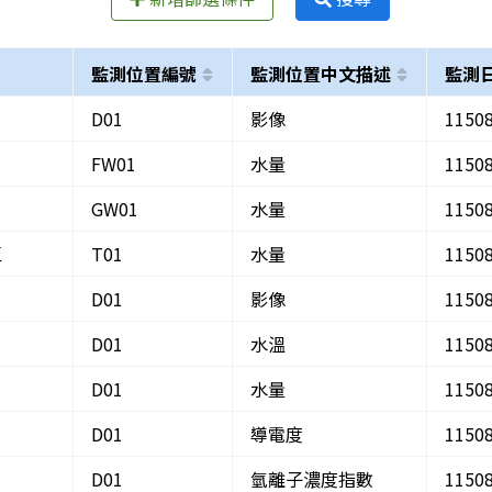
監測位置編號
監測位置中文描述
監測
D01
影像
1150
FW01
水量
1150
GW01
水量
1150
區
T01
水量
1150
D01
影像
1150
D01
水溫
1150
D01
水量
1150
D01
導電度
1150
D01
氫離子濃度指數
1150