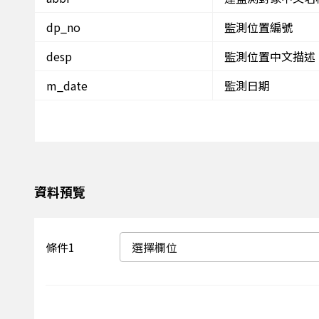
dp_no
監測位置編號
desp
監測位置中文描述
m_date
監測日期
資料預覽
條件1
選擇欄位