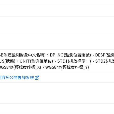
BR(連監測對象中文名稱)、DP_NO(監測位置編號)、DESP(監測
TUS(狀態)、UNIT(監測值單位)、STD1(排放標準一)、STD2(
WGS84X(經緯度座標_X)、WGS84Y(經緯度座標_Y)
測資訊公開查詢系統