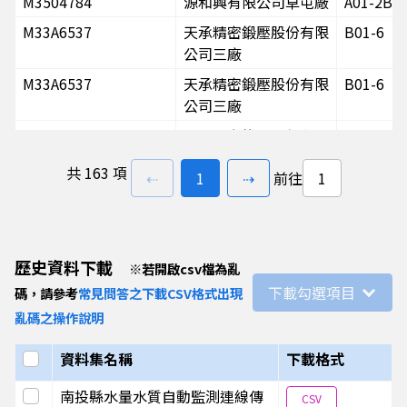
M3504784
源和興有限公司草屯廠
A01-2B
M33A6537
天承精密鍛壓股份有限
B01-6
公司三廠
M33A6537
天承精密鍛壓股份有限
B01-6
公司三廠
M33A6537
天承精密鍛壓股份有限
B01-6
公司三廠
共
163 項
上一頁
前往
頁
下一頁
⇠
1
⇢
前往
M4503174
元太和石業股份有限公
A01-3a
司
M4503174
元太和石業股份有限公
A01-3b
司
歷史資料下載
※
若開啟csv檔為亂
M33A6537
天承精密鍛壓股份有限
A01-1b
下載勾選項目
碼，請參考
常見問答之下載CSV格式出現
公司三廠
亂碼之操作說明
M33A6537
天承精密鍛壓股份有限
A01-1b
選取全部
資料集名稱
下載格式
公司三廠
M33A6537
天承精密鍛壓股份有限
A01-1b
選取此列
南投縣水量水質自動監測連線傳
CSV