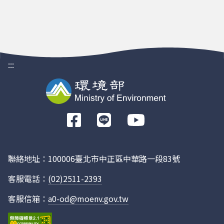
公司三廠
M4203099
賜泰預拌混凝土股份有
EM02
限公司
M3703330
泫懋企業有限公司
FW01
M33A6537
天承精密鍛壓股份有限
A01-4
:::
公司三廠
M33A6537
天承精密鍛壓股份有限
A01-4
公司三廠
前
M33A6537
天承精密鍛壓股份有限
A01-4
往
公司三廠
Facebook
M3302655
伍中食品廠股份有限公
D02
聯絡地址：100006臺北市中正區中華路一段83號
司南投廠
M3504784
源和興有限公司草屯廠
B01-02
客服電話：
(02)2511-2393
M33A6537
天承精密鍛壓股份有限
B01-7
客服信箱：
a0-od@moenv.gov.tw
公司三廠
M33A6537
天承精密鍛壓股份有限
B01-7