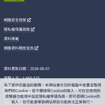
公司三廠
M33A6537
天承精密鍛壓股份有限
B01-7
公司三廠
網路安全政策
M4203099
賜泰預拌混凝土股份有
B01-2B
隱私權保護政策
限公司
資料規範
M3703330
泫懋企業有限公司
A01-02
M3600763
茂生畜牧場
B01-8
網路資料開放宣告
M3600763
茂生畜牧場
B01-8
M3600763
茂生畜牧場
B01-8
資料更新日期：2026-08-07
M3601117
卡登企業有限公司
FW01
瀏覽人次：3,660,525
M33A6537
天承精密鍛壓股份有限
B01-1
公司三廠
為了提供您最佳的服務，本網站會在您的電腦中放置並取用
建議瀏覽器：Chrome，Firefox，IE10.0以上版本 (螢幕
我們的Cookie，若不願接受Cookie的寫入，可在您使用的
M33A6537
天承精密鍛壓股份有限
B01-1
最佳顯示效果為1920 * 1280)
瀏覽器功能項中設定隱私權等級為高，即可拒絕Cookie的
公司三廠
寫入，但可能會導致網站某些功能無法正常執行。
This site is protected by reCAPTCHA, and the Google
Privacy
M33A6537
天承精密鍛壓股份有限
B01-1