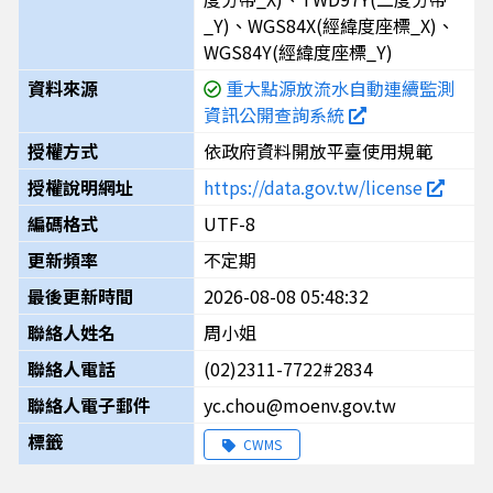
_Y)、WGS84X(經緯度座標_X)、
WGS84Y(經緯度座標_Y)
資料來源
重大點源放流水自動連續監測
資訊公開查詢系統
授權方式
依政府資料開放平臺使用規範
授權說明網址
https://data.gov.tw/license
編碼格式
UTF-8
更新頻率
不定期
最後更新時間
2026-08-08 05:48:32
聯絡人姓名
周小姐
聯絡人電話
(02)2311-7722#2834
聯絡人電子郵件
yc.chou@moenv.gov.tw
標籤
CWMS