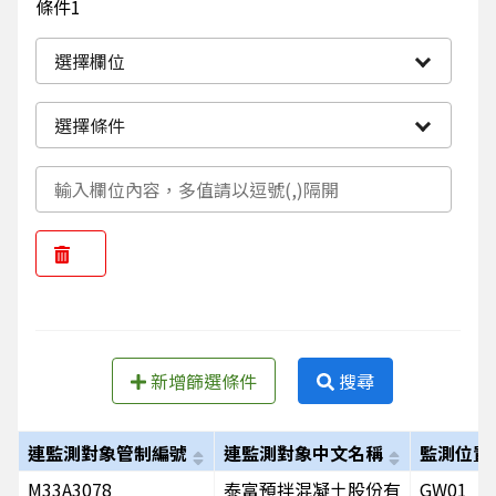
條件1
選擇欄位
選擇條件
新增篩選條件
搜尋
連監測對象管制編號
連監測對象中文名稱
監測位置
M33A3078
泰富預拌混凝土股份有
GW01