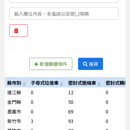
新增篩選條件
搜尋
縣市別
子母式垃圾車
密封式壓縮車
密封式轉運
連江縣
0
12
0
金門縣
0
50
0
嘉義市
0
69
0
新竹市
3
93
0