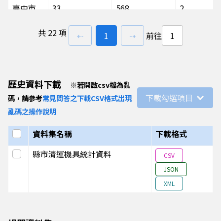
臺中市
33
568
2
桃園市
1
477
7
共
22 項
上一頁
前往
頁
下一頁
⇠
1
⇢
前往
臺北市
0
343
0
新北市
10
791
47
歷史資料下載
※
若開啟csv檔為亂
下載勾選項目
碼，請參考
常見問答之下載CSV格式出現
亂碼之操作說明
選取全部
資料集名稱
下載格式
選取此列
縣市清運機具統計資料
CSV
JSON
XML