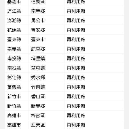
基隆市
信義區
再利用廠
連江縣
南竿鄉
再利用廠
澎湖縣
馬公市
再利用廠
花蓮縣
吉安鄉
再利用廠
臺東縣
臺東市
再利用廠
嘉義縣
鹿草鄉
再利用廠
南投縣
埔里鎮
再利用廠
南投縣
草屯鎮
再利用廠
彰化縣
秀水鄉
再利用廠
苗栗縣
竹南鎮
再利用廠
新竹市
香山區
再利用廠
新竹縣
新豐鄉
再利用廠
高雄市
梓官區
再利用廠
高雄市
左營區
再利用廠