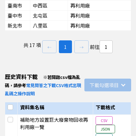
臺南市
中西區
再利用廠
臺中市
北屯區
再利用廠
新北市
八里區
再利用廠
共
17 項
上一頁
前往
頁
下一頁
⇠
1
⇢
前往
歷史資料下載
※
若開啟csv檔為亂
下載勾選項目
碼，請參考
常見問答之下載CSV格式出現
亂碼之操作說明
選取全部
資料集名稱
下載格式
選取此列
補助地方設置巨大廢棄物回收再
CSV
利用廠一覽
JSON