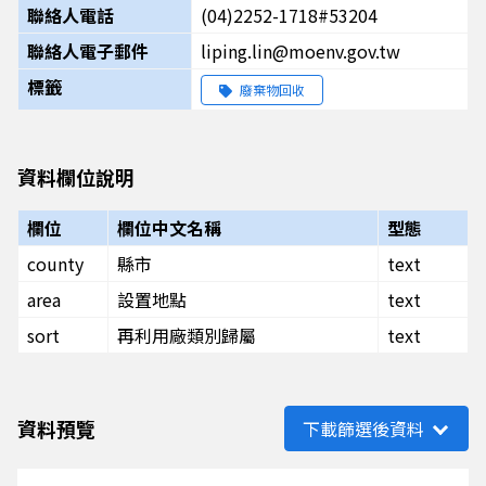
聯絡人電話
(04)2252-1718#53204
聯絡人電子郵件
liping.lin@moenv.gov.tw
標籤
廢棄物回收
資料欄位說明
欄位
欄位中文名稱
型態
county
縣市
text
area
設置地點
text
sort
再利用廠類別歸屬
text
資料預覽
下載篩選後資料