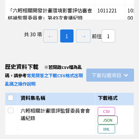
「六輕相關開發計畫環境影響評估審查
1011221
10:00
結論監督委員會」第49次會議紀錄
00
共
30 項
「六輕相關開發計畫環境影響評估審查
1010911
10:00
上一頁
前往
頁
下一頁
⇠
1
⇢
前往
結論監督委員會」第48次會議紀錄
00
「六輕相關開發計畫環境影響評估審查
1010615
10:00
歷史資料下載
※
若開啟csv檔為亂
結論監督委員會」第47次會議紀錄
00
下載勾選項目
碼，請參考
常見問答之下載CSV格式出現
亂碼之操作說明
「六輕相關開發計畫環境影響評估審查
1010326
10:00
結論監督委員會」第46次會議紀錄
00
選取全部
資料集名稱
下載格式
選取此列
六輕相關計畫環評監督委員會會
「六輕相關開發計畫環境影響評估審查
1001226
10:00
CSV
議紀錄
結論監督委員會」第45次會議紀錄
00
JSON
XML
「六輕相關開發計畫環境影響評估審查
1001021
10:00