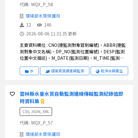
代碼 : WQX_P_58
環境部水質保護司
12
146
2026-08-06 11:31:35 更新
主要資料欄位 : CNO(連監測對象管制編號)、ABBR(連監
測對象中文名稱)、DP_NO(監測位置編號)、DESP(監測
位置中文描述)、M_DATE(監測日期)、M_TIME(監測時
間)、M_VAL(監測值)、STATUS(狀態)、UNIT(監測值單
位)、STD1(排放標準一)、STD2(排放標準二)、
水
環境資源調查與監測
乾淨水與衛生
STD_S(排放標準說明)、TWD97X(二度分帶_X)、
TWD97Y(二度分帶_Y)、WGS84X(經緯度座標_X)、
WGS84Y(經緯度座標_Y)
雲林縣水量水質自動監測連線傳輸監測紀錄值即
時資料集
CSV, JSON, XML
代碼 : WQX_P_57
環境部水質保護司