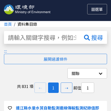
跳至主要內容
選單
首頁
資料集目錄
資料集
搜尋
:::
展開過濾條件
關聯
共
831 項
上一頁
前往
頁
下一頁
⇠
1
⇢
前往
連江縣水量水質自動監測連線傳輸監測紀錄值即