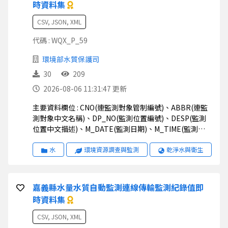
時資料集
CSV, JSON, XML
代碼 : WQX_P_59
環境部水質保護司
30
209
2026-08-06 11:31:47 更新
主要資料欄位 : CNO(連監測對象管制編號)、ABBR(連監
測對象中文名稱)、DP_NO(監測位置編號)、DESP(監測
位置中文描述)、M_DATE(監測日期)、M_TIME(監測時
間)、M_VAL(監測值)、STATUS(狀態)、UNIT(監測值單
位)、STD1(排放標準一)、STD2(排放標準二)、
水
環境資源調查與監測
乾淨水與衛生
STD_S(排放標準說明)、TWD97X(二度分帶_X)、
TWD97Y(二度分帶_Y)、WGS84X(經緯度座標_X)、
WGS84Y(經緯度座標_Y)
嘉義縣水量水質自動監測連線傳輸監測紀錄值即
時資料集
CSV, JSON, XML