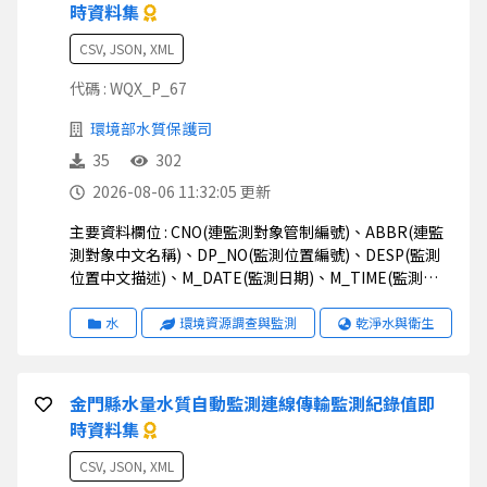
時資料集
CSV, JSON, XML
代碼 : WQX_P_67
環境部水質保護司
35
302
2026-08-06 11:32:05 更新
主要資料欄位 : CNO(連監測對象管制編號)、ABBR(連監
測對象中文名稱)、DP_NO(監測位置編號)、DESP(監測
位置中文描述)、M_DATE(監測日期)、M_TIME(監測時
間)、M_VAL(監測值)、STATUS(狀態)、UNIT(監測值單
位)、STD1(排放標準一)、STD2(排放標準二)、
水
環境資源調查與監測
乾淨水與衛生
TWD97X(二度分帶_X)、TWD97Y(二度分帶_Y)、
WGS84X(經緯度座標_X)、WGS84Y(經緯度座標_Y)
金門縣水量水質自動監測連線傳輸監測紀錄值即
時資料集
CSV, JSON, XML