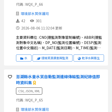
代碼 : WQX_P_66
環境部水質保護司
42
301
2026-08-06 11:32:04 更新
主要資料欄位 : CNO(連監測對象管制編號)、ABBR(連監
測對象中文名稱)、DP_NO(監測位置編號)、DESP(監測
位置中文描述)、M_DATE(監測日期)、M_TIME(監測時
間)、M_VAL(監測值)、STATUS(狀態)、UNIT(監測值單
位)、STD1(排放標準一)、STD2(排放標準二)、
水
環境資源調查與監測
乾淨水與衛生
TWD97X(二度分帶_X)、TWD97Y(二度分帶_Y)、
WGS84X(經緯度座標_X)、WGS84Y(經緯度座標_Y)
澎湖縣水量水質自動監測連線傳輸監測紀錄值即
時資料集
CSV, JSON, XML
代碼 : WQX_P_65
環境部水質保護司