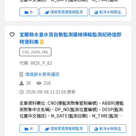
間)、M_VAL(監測值)、STATUS(狀態)、UNIT(監測值單
位)、STD1(排放標準一)、STD2(排放標準二)、
水
環境資源調查與監測
乾淨水與衛生
STD_S(排放標準說明)、TWD97X(二度分帶_X)、
TWD97Y(二度分帶_Y)、WGS84X(經緯度座標_X)、
WGS84Y(經緯度座標_Y)
宜蘭縣水量水質自動監測連線傳輸監測紀錄值即
時資料集
CSV, JSON, XML
代碼 : WQX_P_62
環境部水質保護司
28
216
2026-08-06 11:31:56 更新
主要資料欄位 : CNO(連監測對象管制編號)、ABBR(連監
測對象中文名稱)、DP_NO(監測位置編號)、DESP(監測
位置中文描述)、M_DATE(監測日期)、M_TIME(監測時
間)、M_VAL(監測值)、STATUS(狀態)、UNIT(監測值單
位)、STD1(排放標準一)、STD2(排放標準二)、
水
環境資源調查與監測
乾淨水與衛生
TWD97X(二度分帶_X)、TWD97Y(二度分帶_Y)、