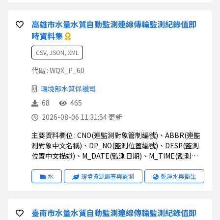
WGS84X(經緯度座標_X)、WGS84Y(經緯度座標_Y)
高雄市水量水質自動監測連線傳輸監測紀錄值即
時資料集
CSV, JSON, XML
代碼 : WQX_P_60
環境部水質保護司
68
465
2026-08-06 11:31:54 更新
主要資料欄位 : CNO(連監測對象管制編號)、ABBR(連監
測對象中文名稱)、DP_NO(監測位置編號)、DESP(監測
位置中文描述)、M_DATE(監測日期)、M_TIME(監測時
間)、M_VAL(監測值)、STATUS(狀態)、UNIT(監測值單
位)、STD1(排放標準一)、STD2(排放標準二)、
水
環境資源調查與監測
乾淨水與衛生
STD_S(排放標準說明)、TWD97X(二度分帶_X)、
TWD97Y(二度分帶_Y)、WGS84X(經緯度座標_X)、
WGS84Y(經緯度座標_Y)
臺南市水量水質自動監測連線傳輸監測紀錄值即