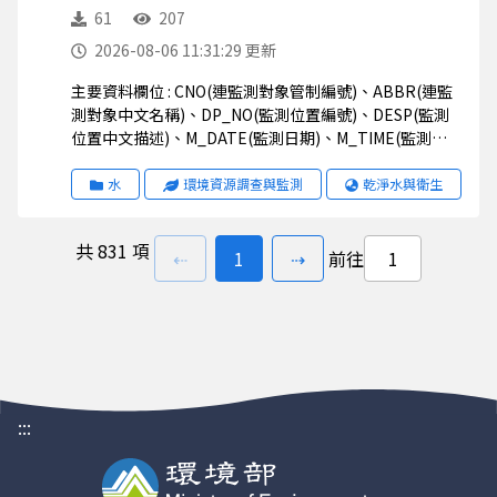
61
207
2026-08-06 11:31:29 更新
主要資料欄位 : CNO(連監測對象管制編號)、ABBR(連監
測對象中文名稱)、DP_NO(監測位置編號)、DESP(監測
位置中文描述)、M_DATE(監測日期)、M_TIME(監測時
間)、M_VAL(監測值)、STATUS(狀態)、UNIT(監測值單
位)、STD1(排放標準一)、STD2(排放標準二)、
水
環境資源調查與監測
乾淨水與衛生
STD_S(排放標準說明)、TWD97X(二度分帶_X)、
TWD97Y(二度分帶_Y)、WGS84X(經緯度座標_X)、
共
831 項
WGS84Y(經緯度座標_Y)
上一頁
前往
頁
下一頁
⇠
1
⇢
前往
:::