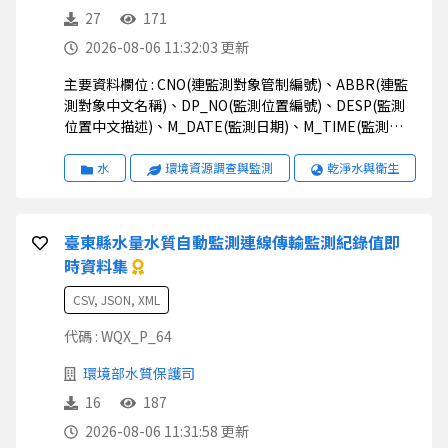
27
171
2026-08-06 11:32:03 更新
主要資料欄位 : CNO(連監測對象管制編號)、ABBR(連監
測對象中文名稱)、DP_NO(監測位置編號)、DESP(監測
位置中文描述)、M_DATE(監測日期)、M_TIME(監測時
間)、M_VAL(監測值)、STATUS(狀態)、UNIT(監測值單
位)、STD1(排放標準一)、STD2(排放標準二)、
水
環境資源調查與監測
乾淨水與衛生
STD_S(排放標準說明)、TWD97X(二度分帶_X)、
TWD97Y(二度分帶_Y)、WGS84X(經緯度座標_X)、
WGS84Y(經緯度座標_Y)
臺東縣水量水質自動監測連線傳輸監測紀錄值即
時資料集
CSV, JSON, XML
代碼 : WQX_P_64
環境部水質保護司
16
187
2026-08-06 11:31:58 更新