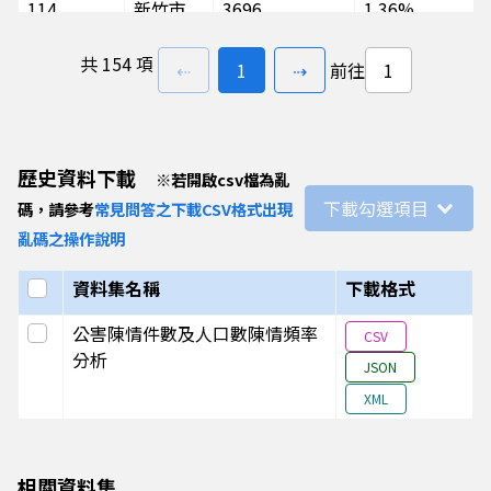
114
新竹市
3696
1.36%
114
嘉義市
4736
1.74%
共
154 項
上一頁
前往
頁
下一頁
⇠
1
⇢
前往
114
金門縣
358
0.13%
114
連江縣
2
0.00%
113
新北市
42936
16.36%
歷史資料下載
※
若開啟csv檔為亂
113
臺北市
51901
19.77%
下載勾選項目
碼，請參考
常見問答之下載CSV格式出現
113
桃園市
13914
5.30%
亂碼之操作說明
113
臺中市
51549
19.64%
選取全部
資料集名稱
下載格式
113
臺南市
21223
8.09%
選取此列
公害陳情件數及人口數陳情頻率
113
高雄市
25860
9.85%
CSV
分析
113
宜蘭縣
5073
1.93%
JSON
XML
113
新竹縣
3003
1.14%
113
苗栗縣
4179
1.59%
113
彰化縣
10060
3.83%
相關資料集