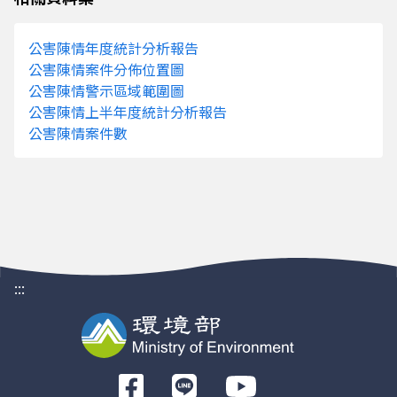
113
南投縣
2679
1.02%
公害陳情年度統計分析報告
113
雲林縣
6121
2.33%
公害陳情案件分佈位置圖
113
嘉義縣
3601
1.37%
公害陳情警示區域範圍圖
113
屏東縣
6525
2.49%
公害陳情上半年度統計分析報告
公害陳情案件數
113
臺東縣
2450
0.93%
113
花蓮縣
1159
0.44%
113
澎湖縣
341
0.13%
113
基隆市
1328
0.51%
113
新竹市
3660
1.39%
113
嘉義市
4627
1.76%
:::
113
金門縣
271
0.10%
113
連江縣
7
0.00%
112
新北市
45899
17.37%
前