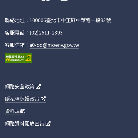
112
臺北市
49911
18.88%
往
Facebook
112
桃園市
13312
5.04%
聯絡地址：100006臺北市中正區中華路一段83號
112
臺中市
50021
18.92%
112
臺南市
22532
8.52%
客服電話：
(02)2511-2393
112
高雄市
25388
9.61%
客服信箱：
a0-od@moenv.gov.tw
112
宜蘭縣
4772
1.81%
112
新竹縣
2693
1.02%
112
苗栗縣
4094
1.55%
112
彰化縣
9858
3.73%
網路安全政策
112
南投縣
2777
1.05%
隱私權保護政策
112
雲林縣
7443
2.82%
資料規範
112
嘉義縣
3351
1.27%
112
屏東縣
7250
2.74%
網路資料開放宣告
112
臺東縣
2576
0.97%