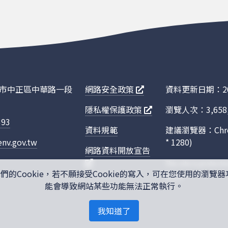
JHM04.0FZA
N04C-WP
4009
4-C4
JHM04.0FZA
N04C-WN
4009
4-C4
臺北市中正區中華路一段
網路安全政策
資料更新日期：202
AI
PYC0254FNA
YCS04200-
4156
隱私權保護政策
瀏覽人次：3,658,
6
68
393
資料規範
建議瀏覽器：Chro
AI
PYC0254FNA
YCS04180-
4156
nv.gov.tw
* 1280)
網路資料開放宣告
6
68
This site is protec
MMN04.6FZA
D0834LFL
4580
Cookie，若不願接受Cookie的寫入，可在您使用的瀏覽器
apply.
5-C4
AU
能會導致網站某些功能無法正常執行。
MMN04.6FZA
D0834LFL
4580
我知道了
5-C4
AT