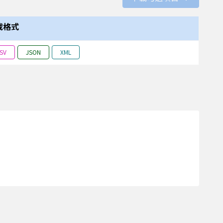
載格式
SV
JSON
XML