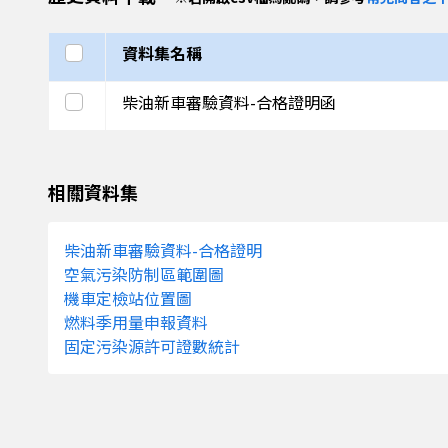
島商永德福
汽車股份有
限公司台灣
選取全部
資料集名稱
分公司
選取此列
柴油新車審驗資料-合格證明函
英屬維京群
瑞典
—
SCAN
島商永德福
汽車股份有
限公司台灣
相關資料集
分公司
柴油新車審驗資料-合格證明
英屬維京群
瑞典
—
SCAN
空氣污染防制區範圍圖
島商永德福
機車定檢站位置圖
汽車股份有
燃料季用量申報資料
限公司台灣
固定污染源許可證數統計
分公司
英屬維京群
瑞典
—
SCAN
島商永德福
汽車股份有