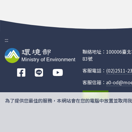
限公司台灣
分公司
國瑞汽車股
日本
—
HINO
份有限公司
:::
國瑞汽車股
日本
—
HINO
份有限公司
聯絡地址：100006
83號
大廣鋒光電
中國
中國
YUCH
有限公司
客服電話：
(02)2511-2
前
往
大廣鋒光電
中國
中國
YUCH
客服信箱：
a0-od@moe
Facebook
有限公司
至遠企業股
德國
—
MAN
為了提供您最佳的服務，本網站會在您的電腦中放置並取用我們的
份有限公司
至遠企業股
德國
—
MAN
份有限公司