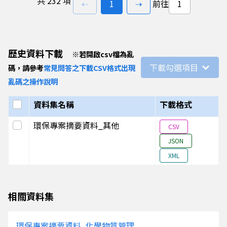
共
232 項
上一頁
前往
頁
下一頁
⇠
1
⇢
前往
缺口分析，然河川流量資料不足，限制了總量
性；3.盤點環評作業所需之基線資料，涵蓋環
及環境品質現況調查等項目，並完成對應資料
114年綠領
以淨零十二項關鍵戰略與一零四永續人才關鍵
歷史資料下載
※
若開啟csv檔為亂
人才就業趨
年企業的綠領人才需求與趨勢，觀察如下： 1. 近
下載勾選項目
碼，請參考
常見問答之下載CSV格式出現
勢報告計畫
企業的綠領人才需求飆速成長。2018年平均每
亂碼之操作說明
2025年平均每月來到4,100家，近八年增幅
（徵才產業從「電子資訊 /軟體 /半導體業」
選取全部
資料集名稱
下載格式
築營造及不動產業」、「法律/會計/顧問/研
境衛生業」、「批發/零售/傳直銷業）。 2. 
選取此列
環保專案摘要資料_其他
CSV
才缺口達2.93萬，企業所需人才主力以「環
JSON
主，次為「工程研發類人員」；近年「營建規劃
XML
類人員」職務轉強。另「專案／產品管理類人
境部「淨零綠領人才培育課程合格證明」於202
十大熱門證照），顯示專案導入與跨部門協作的人
綠領人才的關鍵字觀察，關鍵詞庫已擴充超過1,5
相關資料集
加468個），企業近年找綠領人才時的主要需
「環境規劃／監測／檢測相關」與「碳盤查／
環保專案摘要資料_化學物質管理