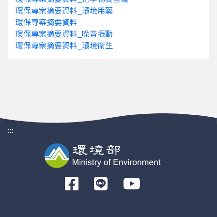
能/光電」等新興技術應用。3. 從綠領人才
環保專案摘要資料_環境用藥
超過1,500個（較2024年同期增加468個
環保專案摘要資料
需求領域集中於「永續」、「環境規劃／監測
環保專案摘要資料_噪音振動
碳管理」，並延伸至「太陽能/光電」等新興技術
環保專案摘要資料_環境衛生
才學經歷需求，更放寬學經歷，更要求專業，
綠領工作技能大幅成長（17.1%→41.7%）
（32.2%→40.6%）、綠領證照需求穩健增加（
類雖有差異，但整體趨勢一致——綠領職位全
化。這代表青年與轉職者不必受限科系，只要
就能迅速接軌企業對綠領人才的需求。 5. 20
揭露薪資或級距；其中揭露月薪者的平均中位數
:::
萬元高出5.3%。企業刊登案例顯示薪資區間自入
百萬以上的中高階管理職，隨專業深度與實務
溢價與談薪空間。 相較2005年，至2030年減量
±2%、2035年38%±2%，此「登月級」
大量的專業綠領人才需求。建議高等教育端以
前
統開設碳管理、ESG實務與資料分析等課程；
往
類人員」、「工程研發類人員」、「營建規劃
Facebook
環境專業證照與實作訓練，縮短學用落差。同