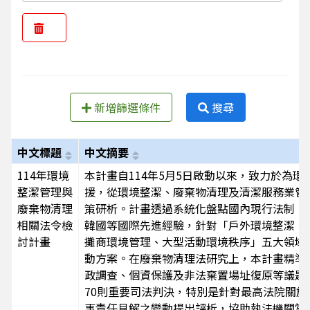
新增篩選條件
搜尋
中文標題
中文摘要
114年環境
本計畫自114年5月5日啟動以來，致力於為
整潔管理與
援，從環境整潔、廢棄物清理及清潔服務業管
廢棄物清理
策研析。計畫透過系統化盤點國內現行法制，
相關法令檢
韓國等國際先進經驗，針對「戶外環境整潔、
討計畫
攤商環境管理、大型活動環境秩序」五大領域
動方案。在廢棄物清理法研究上，本計畫精準
政調查、個資保護及非法棄置場址復原等議題
70則重要司法判決，特別是針對最高法院關
事責任見解之變動提出評析，協助執法機關掌