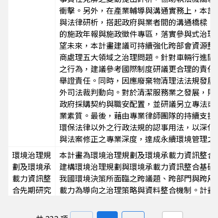
衝擊。另外，在產業輔導與溝通實務上，本計
與法律研析，搭起政府與業者間的溝通橋樑，
的施政年報與施政徵件專區，落實參與式治理
望未來，本計畫建議可持續強化跨部會資源整
商處理五大領域之治理問題。針對車輛行進間
之行為，建議參考國際制度研議更合理的責任
舉證責任。同時，因應廢棄物清理法法規發展
外司法裁判動向。對於清潔服務業之發展，則
政府採購契約與職安配置，並研議另立專法或
業素質。最後，藉由專業律師團隊的持續支援
環保法律以外之行政法規的認事用法，以深化
與法案修正之專業深度，達成永續環境管理之
環境治理規
本計畫為環境治理規劃及環境承載力資訊整合
劃及環境承
建構環境治理規劃與環境承載力資訊整合基礎
載力資訊整
我國環境決策所面臨之跨議題、跨部門與跨尺
合先期研究
載力為導向之治理策略與資料整合機制。計畫成
後續擴充
環境承載力與環境治理相關之國際主流趨勢資
前環境治理之重點議題；2. 盤點我國河川水