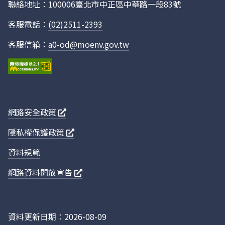
聯絡地址：100006臺北市中正區中華路一段83號
專業技能與數據／AI工具門檻，並建立能力鑑
「淨零綠領人才培育課程合格證明」之採認）
客服電話：
(02)2511-2393
後，建置一站式綠領學習資訊整合平臺，串接
務，為有志投入者提供可查證、可追蹤且可信
客服信箱：
a0-od@moenv.gov.tw
114年環保
我國環保標章制度作為引導產業綠色轉型與促
標章制度管
年持續透過系統化的標準革新、嚴謹的效益量
理專案工作
其推動國家淨零目標與循環經濟的關鍵角色。
計畫
準機制的精進、具體產品規範的擴展、環境效
興議題的整合策略等面向，窺見其發展軌跡與
網路安全政策
訂機制上，制度已建立一套動態優化的綜合評
隱私權保護政策
業回饋、法規政策與國家減碳目標，更將綠色
保標準能回應市場與政策變遷。其運作邏輯強
資料規範
討」，優先修訂具政策支持、減碳潛力大之項
求消失等明確指標廢止不合時宜的標準，同時
網路資料開放宣告
期，緊扣循環經濟與綠色設計理念，使整個標
在此機制引導下，重點標準的修訂與新增成果
「旅宿業」因應一次性用品管制政策，大幅增
資料更新日期：2026-08-09
比例、低碳飲食及雨水回收等要求；「水泥類