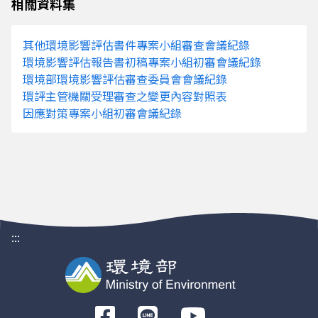
相關資料集
1140154A
台東新設成功淨水場環境影響說明書第四次變
其他環境影響評估書件專案小組審查會議紀錄
環境影響評估報告書初稿專案小組初審會議紀錄
環境部環境影響評估審查委員會會議紀錄
1140164A
彰濱工業區設置風力發電機開發計畫環境影響
環評主管機關受理審查之變更內容對照表
內容對照表（停止第42、47及67號風機營運
因應對策專案小組初審會議紀錄
1140194A
第二高速公路後續計畫環境影響評估報告（新
容對照表（鼎金系統交流道增設國10東向銜接
止營運期間環境監測）
:::
1130844A
台2線竹安橋改建、金馬橋拓寬及引道路基拓
書變更內容對照表（停止營運期間環境監測）
前
1140174A
和平火力發電廠開發計畫環境影響評估報告書