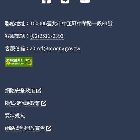
往
（新增煤灰再利用去處及廠區建物屋頂設置太
Facebook
聯絡地址：100006臺北市中正區中華路一段83號
1140124A
高雄都會區大眾捷運系統小港林園線環境影響
客服電話：
(02)2511-2393
照表（變更RL3預定站體位置）
客服信箱：
a0-od@moenv.gov.tw
1140294A
新竹海水淡化廠興建計畫環境影響說明書變更
網路安全政策
1140264A
水上產業園區設置計畫環境影響說明書變更內
隱私權保護政策
資料規範
網路資料開放宣告
1140324A
觀霧森林遊樂區計畫環境影響說明書變更內容
範圍暨入口收費管理站設置位置）