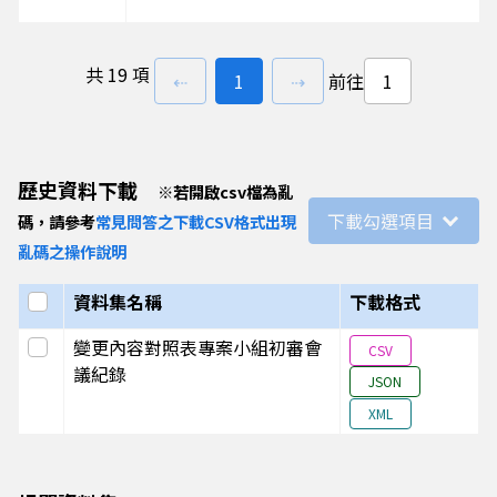
1140124A
高雄都會區大眾捷運系統小港林園線環境影響
共
19 項
上一頁
前往
頁
下一頁
⇠
1
⇢
前往
照表（變更RL3預定站體位置）
1140104A
六輕產品、產能調整計畫環境影響評估報告書
歷史資料下載
※
若開啟csv檔為亂
畫環境影響說明書變更內容對照表(南亞過氧化
下載勾選項目
碼，請參考
常見問答之下載CSV格式出現
亂碼之操作說明
1130914A
嘉盛建材有限公司申請核定及變更核定礦業用地
選取全部
資料集名稱
下載格式
號）環境影響說明書第四次變更內容對照表
選取此列
變更內容對照表專案小組初審會
CSV
議紀錄
JSON
1130924A
台灣～澎湖161kV電纜線路工程環境影響說
XML
（停止營運期間環境監測）