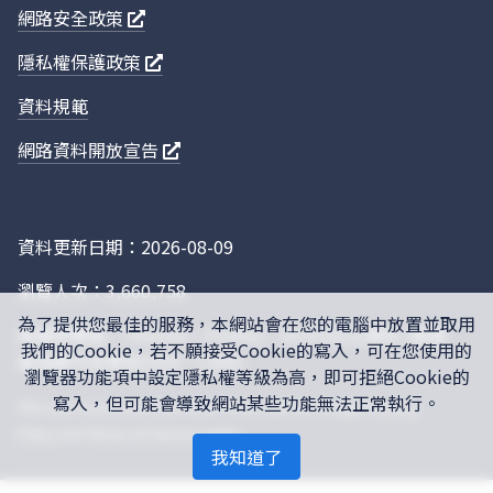
11109
南部科學園區嘉義園區開發計畫
嘉義縣
網路安全政策
81A
環境影響說明書
隱私權保護政策
11109
南部科學園區嘉義園區開發計畫
嘉義縣
資料規範
81A
環境影響說明書
網路資料開放宣告
11109
南部科學園區嘉義園區開發計畫
嘉義縣
81A
環境影響說明書
資料更新日期：2026-08-09
11109
南部科學園區嘉義園區開發計畫
嘉義縣
瀏覽人次：3,660,758
81A
環境影響說明書
為了提供您最佳的服務，本網站會在您的電腦中放置並取用
建議瀏覽器：Chrome，Firefox，IE10.0以上版本 (螢幕
我們的Cookie，若不願接受Cookie的寫入，可在您使用的
最佳顯示效果為1920 * 1280)
11109
南部科學園區嘉義園區開發計畫
嘉義縣
瀏覽器功能項中設定隱私權等級為高，即可拒絕Cookie的
81A
環境影響說明書
寫入，但可能會導致網站某些功能無法正常執行。
This site is protected by reCAPTCHA, and the Google
Privacy
Policy
and
Terms of Service
apply.
我知道了
11109
南部科學園區嘉義園區開發計畫
嘉義縣
81A
環境影響說明書