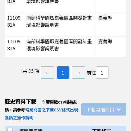
81A
環境影響說明書
11109
南部科學園區嘉義園區開發計畫
嘉義縣
81A
環境影響說明書
11109
南部科學園區嘉義園區開發計畫
嘉義縣
81A
環境影響說明書
11109
南部科學園區嘉義園區開發計畫
嘉義縣
共
35 項
81A
環境影響說明書
上一頁
前往
頁
下一頁
⇠
1
⇢
前往
11109
南部科學園區嘉義園區開發計畫
嘉義縣
81A
環境影響說明書
歷史資料下載
※
若開啟csv檔為亂
下載勾選項目
碼，請參考
常見問答之下載CSV格式出現
11109
南部科學園區嘉義園區開發計畫
嘉義縣
亂碼之操作說明
81A
環境影響說明書
選取全部
資料集名稱
下載格式