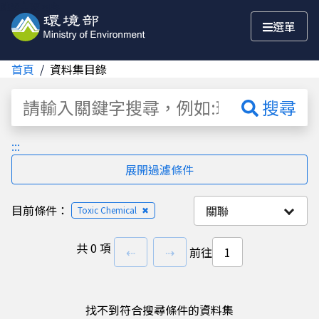
跳至主要內容
選單
首頁
資料集目錄
資料集
搜尋
:::
展開過濾條件
目前條件：
關聯
Toxic Chemical
✖
共
0 項
上一頁
下一頁
⇠
⇢
前往
找不到符合搜尋條件的資料集