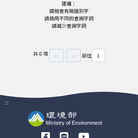
建議：
請檢查有無錯別字
請換用不同的查詢字詞
請減少查詢字詞
共
0 項
上一頁
下一頁
⇠
⇢
前往
:::
前