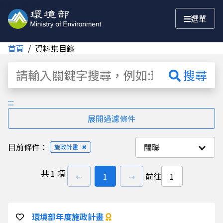
跳至主要內容
選單
首頁
資料集目錄
資料集
搜尋
:::
展開過濾條件
目前條件：
關聯
施政計畫
✖
共
1 項
上一頁
前往
頁
下一頁
⇠
1
⇢
前往
環境部年度施政計畫