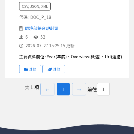
CSV, JSON, XML
代碼 : DOC_P_18
環境部綜合規劃司
6
52
2026-07-27 15:25:15 更新
主要資料欄位 : Year(年度)、Overview(概述)、Url(連結)
其他
其他
共
1 項
上一頁
前往
頁
下一頁
⇠
1
⇢
前往