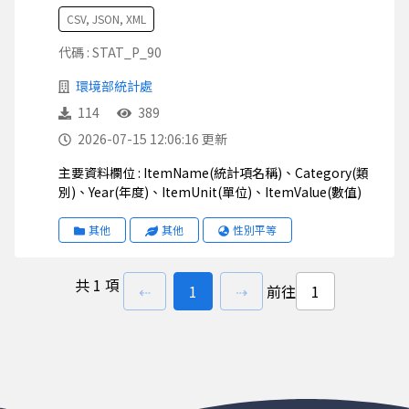
CSV, JSON, XML
代碼 : STAT_P_90
環境部統計處
114
389
2026-07-15 12:06:16 更新
主要資料欄位 : ItemName(統計項名稱)、Category(類
別)、Year(年度)、ItemUnit(單位)、ItemValue(數值)
其他
其他
性別平等
共
1 項
上一頁
前往
頁
下一頁
⇠
1
⇢
前往