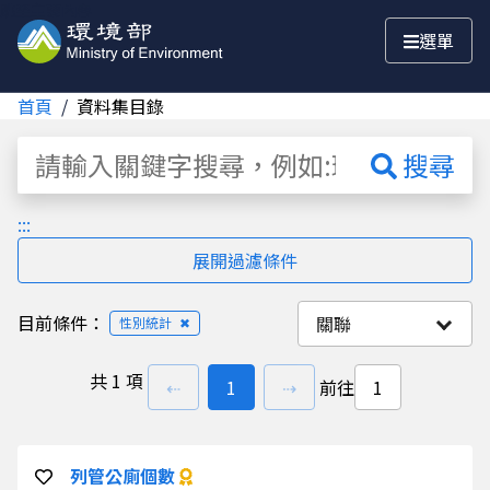
跳至主要內容
選單
首頁
資料集目錄
資料集
搜尋
:::
展開過濾條件
目前條件：
關聯
性別統計
✖
共
1 項
上一頁
前往
頁
下一頁
⇠
1
⇢
前往
列管公廁個數