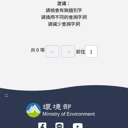
建議：
請檢查有無錯別字
請換用不同的查詢字詞
請減少查詢字詞
共
0 項
上一頁
下一頁
⇠
⇢
前往
:::
前