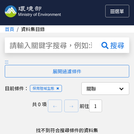
跳至主要內容
選單
首頁
資料集目錄
資料集
搜尋
:::
展開過濾條件
目前條件：
關聯
保育陸域生態
✖
共
0 項
上一頁
下一頁
⇠
⇢
前往
找不到符合搜尋條件的資料集