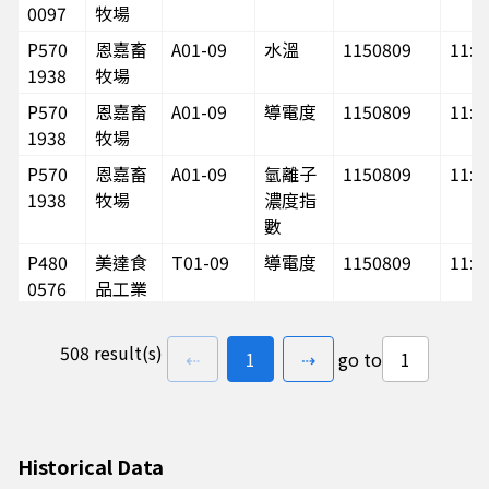
0097
牧場
P570
恩嘉畜
A01-09
水溫
1150809
11:2
1938
牧場
P570
恩嘉畜
A01-09
導電度
1150809
11:2
1938
牧場
P570
恩嘉畜
A01-09
氫離子
1150809
11:2
1938
牧場
濃度指
數
P480
美達食
T01-09
導電度
1150809
11:2
0576
品工業
股份有
限公司
508 result(s)
previous page
go to
page(s)
next page
⇠
1
⇢
go to
土庫工
廠
P480
美達食
T01-09
水溫
1150809
11:2
0576
品工業
Historical Data
股份有