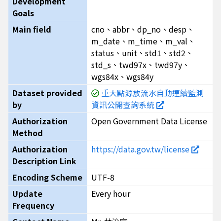
Development
Goals
Main field
cno、abbr、dp_no、desp、
m_date、m_time、m_val、
status、unit、std1、std2、
std_s、twd97x、twd97y、
wgs84x、wgs84y
Dataset provided
重大點源放流水自動連續監測
by
資訊公開查詢系統
Authorization
Open Government Data License
Method
Authorization
https://data.gov.tw/license
Description Link
Encoding Scheme
UTF-8
Update
Every hour
Frequency