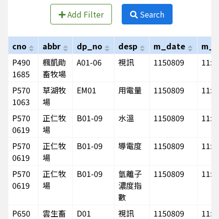
Add Filter
Search
cno
abbr
dp_no
desp
m_date
m_t
P490
楓凱勛
A01-06
視訊
1150809
11:2
1685
畜牧場
P570
草湖牧
EM01
用電量
1150809
11:0
1063
場
P570
正仁牧
B01-09
水溫
1150809
11:2
0619
場
P570
正仁牧
B01-09
導電度
1150809
11:2
0619
場
P570
正仁牧
B01-09
氫離子
1150809
11:2
0619
場
濃度指
數
P650
雲生畜
D01
視訊
1150809
11:2