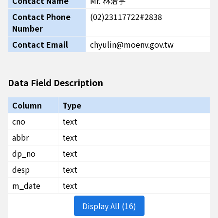
Contact Name
Mr. 林治宇
Contact Phone
(02)23117722#2838
Number
Contact Email
chyulin@moenv.gov.tw
Data Field Description
Column
Type
cno
text
abbr
text
dp_no
text
desp
text
m_date
text
Display All (16)