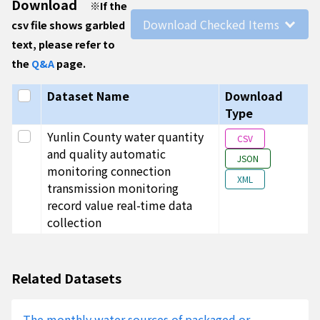
Download
※
If the
限公司
Download Checked Items
csv file shows garbled
土庫工
text, please refer to
廠
the
Q&A
page.
P480
美達食
T01-09
氫離子
1150809
11:2
0576
品工業
濃度指
Select all
Dataset Name
Download
股份有
數
Type
限公司
Select this row
Yunlin County water quantity
土庫工
CSV
and quality automatic
廠
JSON
monitoring connection
P570
草湖牧
T01-08
視訊
1150809
11:2
XML
transmission monitoring
1063
場
record value real-time data
P500
國地水
SB01
視訊
1150809
11:2
collection
5324
泥工業
股份有
限公司
Related Datasets
第二廠
P500
國地水
SB01
水量
1150809
11:2
The monthly water sources of packaged or