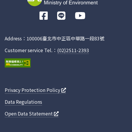
1063
場
濃度指
數
前
P570
草湖牧
T01-01
視訊
1150809
11:2
往
1063
場
Facebook
P620
暢展實
D01
視訊
1150809
11:2
Address：100006臺北市中正區中華路一段83號
4045
業有限
公司
Customer service Tel.：
(02)2511-2393
P560
家賢畜
T01-1
視訊
1150809
11:2
2252
牧場
P600
金海龍
GW02
水量
1150809
11:2
1213
生物科
技股份
Privacy Protection Policy
有限公
Data Regulations
司
P480
美達食
T01-10
視訊
1150809
11:2
Open Data Statement
0576
品工業
股份有