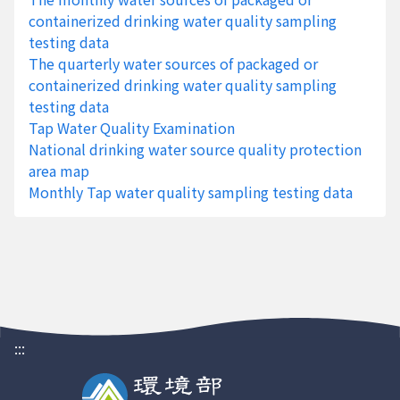
5324
泥工業
containerized drinking water quality sampling
股份有
testing data
限公司
The quarterly water sources of packaged or
第二廠
containerized drinking water quality sampling
P570
正仁牧
A01-08
水溫
1150809
11:2
testing data
0619
場
Tap Water Quality Examination
National drinking water source quality protection
P570
正仁牧
A01-08
導電度
1150809
11:2
area map
0619
場
Monthly Tap water quality sampling testing data
P570
正仁牧
A01-08
氫離子
1150809
11:2
0619
場
濃度指
數
P570
草湖牧
A01-03
水溫
1150809
11:2
1063
場
P570
草湖牧
A01-03
導電度
1150809
11:2
:::
1063
場
P570
草湖牧
A01-03
氫離子
1150809
11:2