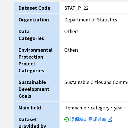
Dataset Code
STAT_P_22
Organization
Department of Statistics
Data
Others
Categories
Environmental
Others
Protection
Project
Categories
Sustainable
Sustainable Cities and Commu
Development
Goals
Main field
itemname、category、year、
Dataset
環保統計資訊系統
provided by