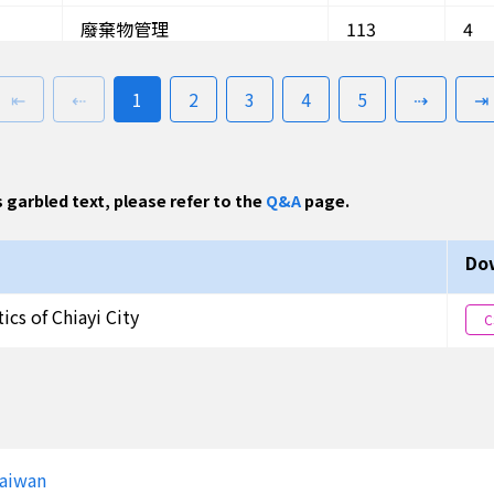
廢棄物管理
113
4
廢棄物管理
113
4
first page
previous page
go to
page(s)
go to
page(s)
go to
page(s)
go to
page(s)
go to
page(s)
next pa
⇤
⇠
1
2
3
4
5
⇢
⇥
空氣品質保護
113
4
空氣品質保護
113
4
s garbled text, please refer to the
Q&A
page.
空氣品質保護
113
4
空氣品質保護
113
4
Do
空氣品質保護
113
4
cs of Chiayi City
C
空氣品質保護
113
4
空氣品質保護
113
4
其他環保統計
113
5
Taiwan
其他環保統計
113
5