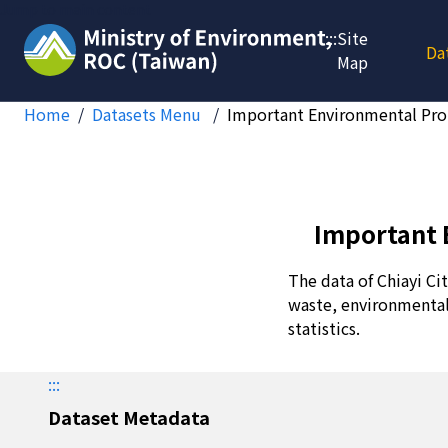
Jump to main content
:::
Site
Da
Map
Home
Datasets Menu
Important Environmental Prote
Important E
The data of Chiayi Cit
waste, environmental 
statistics.
:::
Dataset Metadata