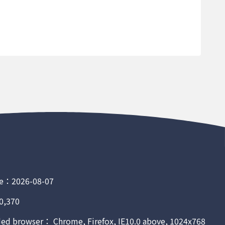
次
13,310
件
2
件
40
件
304
件
74
件
4
件
16
件
440
%
0
e：2026-08-07
%
52.636
0,370
公斤
1.85
 browser： Chrome, Firefox, IE10.0 above, 1024x768