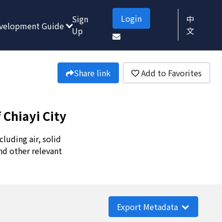
Login
Sign
中
velopment Guide
Up
文
Share link
Add to Favorites
 Chiayi City
luding air, solid
nd other relevant
Export Metadata