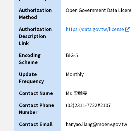
Authorization
Open Government Data Licen
Method
Authorization
https://data.gov.tw/license
Description
Link
Encoding
BIG-5
Scheme
Update
Monthly
Frequency
Contact Name
Mr. 梁翰堯
Contact Phone
(02)2311-7722#2107
Number
Contact Email
hanyao.liang@moenv.gov.tw