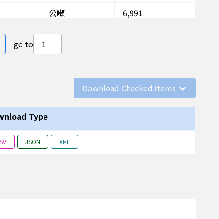
公噸
6,991
公噸
13,850
ge
last page
go to
ppm
0.06
ppm
0.007
Download Checked Items
ppm
0.26
ppm
0.002
wnload Type
ug/m3
31.9
SV
JSON
XML
ug/m3
16.6
%
3.33
千元
154
次
148