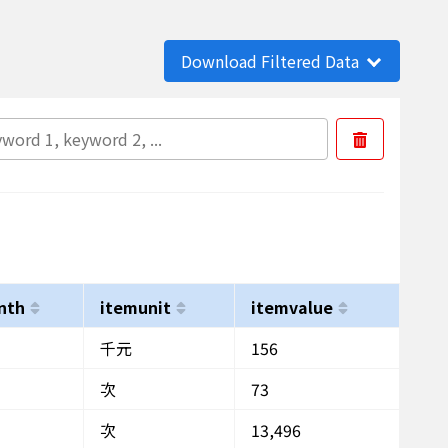
Download Filtered Data
nth
itemunit
itemvalue
千元
156
次
73
次
13,496