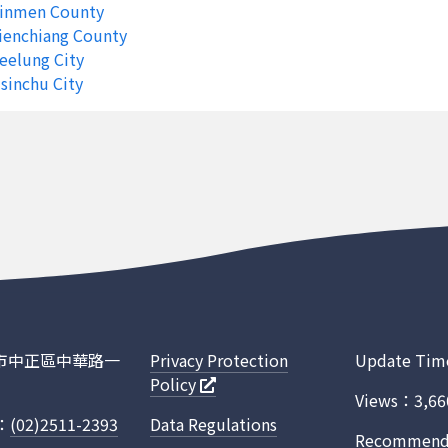
 Kinmen County
其他環保統計
113
5
Lienchiang County
eelung City
公害陳情
113
5
sinchu City
公害陳情
113
5
公害陳情
113
5
公害陳情
113
5
公害陳情
113
5
公害陳情
113
5
公害陳情
113
5
環境衛生及毒化物管理
113
5
臺北市中正區中華路一
Privacy Protection
Update Tim
Policy
廢棄物管理
113
5
Views：3,66
.：
(02)2511-2393
Data Regulations
廢棄物管理
113
5
Recommended