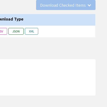
Download Checked Items
wnload Type
SV
JSON
XML