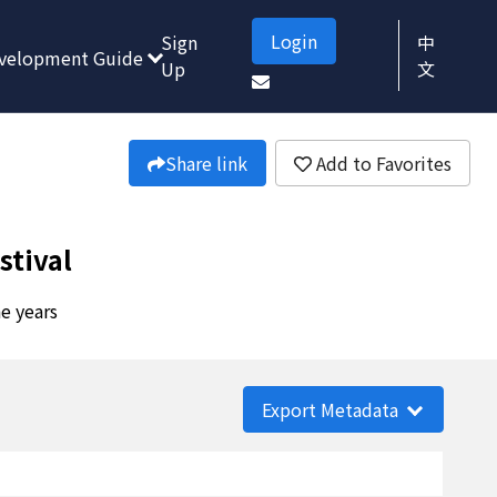
Login
Sign
中
velopment Guide
Up
文
Share link
Add to Favorites
stival
he years
Export Metadata