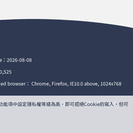
e：2026-08-08
0,525
 browser： Chrome, Firefox, IE10.0 above, 1024x768
rotected by reCAPTCHA, and the Google
Privacy Policy
and
Terms of
功能項中設定隱私權等級為高，即可拒絕Cookie的寫入，但可