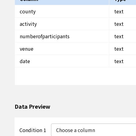
county
text
activity
text
numberofparticipants
text
venue
text
date
text
Data Preview
Condition 1
Choose a column