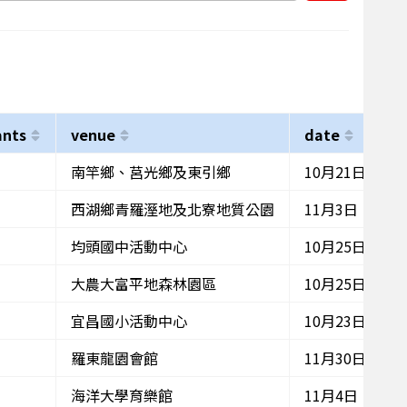
ants
venue
date
南竿鄉、莒光鄉及東引鄉
10月21日、25
西湖鄉青羅溼地及北寮地質公園
11月3日
均頭國中活動中心
10月25日
大農大富平地森林園區
10月25日
宜昌國小活動中心
10月23日
羅東龍園會館
11月30日
海洋大學育樂館
11月4日