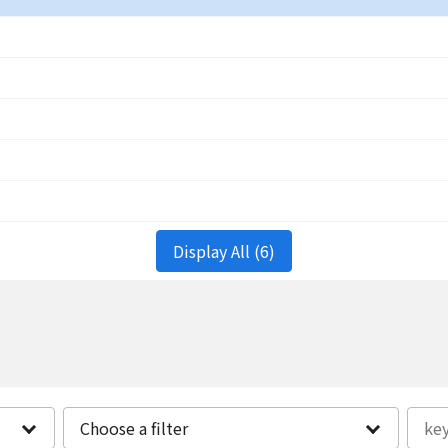
Display All (6)
Choose a filter