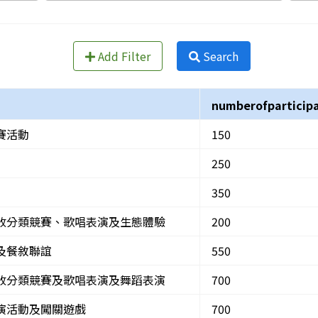
Add Filter
Search
numberofparticip
賽活動
150
250
350
收分類競賽、歌唱表演及生態體驗
200
及餐敘聯誼
550
收分類競賽及歌唱表演及舞蹈表演
700
演活動及闖關遊戲
700