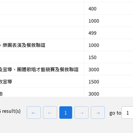
400
1000
499
、樂團表演及餐敘聯誼
1000
150
及宣導、團體歌唱才藝競賽及餐敘聯誼
3000
收宣導
1500
動
3000
環保攤位園遊會
700
 result(s)
first page
previous page
go to
page(s)
next page
last page
⇤
⇠
1
⇢
⇥
go to