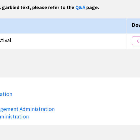
s garbled text, please refer to the
Q&A
page.
Do
tival
C
ration
agement Administration
ministration