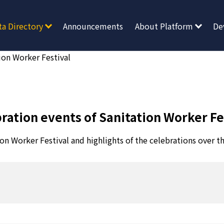
ta Directory
Announcements
About Platform
De
ion Worker Festival
ration events of Sanitation Worker Fe
ion Worker Festival and highlights of the celebrations over t