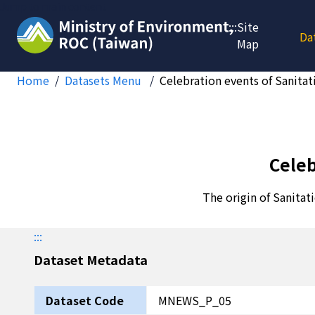
Jump to main content
:::
Site
Da
Map
Home
Datasets Menu
Celebration events of Sanitat
Celeb
The origin of Sanitat
:::
Dataset Metadata
Dataset Code
MNEWS_P_05