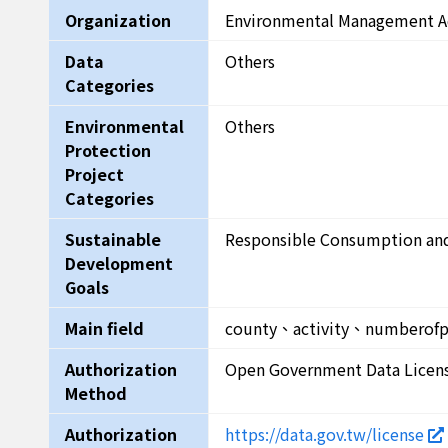
Organization
Environmental Management A
Data
Others
Categories
Environmental
Others
Protection
Project
Categories
Sustainable
Responsible Consumption and
Development
Goals
Main field
county、activity、numberof
Authorization
Open Government Data Licen
Method
Authorization
https://data.gov.tw/license