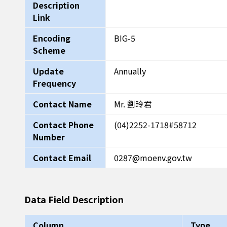
Description
Link
Encoding
BIG-5
Scheme
Update
Annually
Frequency
Contact Name
Mr. 劉玲君
Contact Phone
(04)2252-1718#58712
Number
Contact Email
0287@moenv.gov.tw
Data Field Description
Column
Type