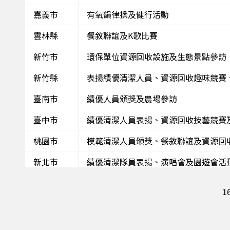
嘉義市
有氧韻律操及健行活動
雲林縣
餐敘聯誼及K歌比賽
新竹市
環保單位資源回收設施及生態景點參訪
新竹縣
表揚績優清潔人員、資源回收趣味競賽
臺南市
績優人員頒獎及農場參訪
臺中市
績優清潔人員表揚、資源回收技藝競賽
桃園市
模範清潔人員頒獎、餐敘聯誼及資源回
新北市
績優清潔隊員表揚、演唱會及園遊會活
臺北市
K歌競賽、環教有獎徵答、摸彩活動及
16