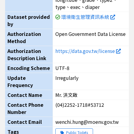
type、exec、diaper
Dataset provided
環境衛生管理資訊系統
by
Authorization
Open Government Data License
Method
Authorization
https://data.gov.tw/license
Description Link
Encoding Scheme
UTF-8
Update
Irregularly
Frequency
Contact Name
Mr. 洪文啟
Contact Phone
(04)2252-1718#53712
Number
Contact Email
wenchi.hung@moenv.gov.tw
Tags
Public Toilets