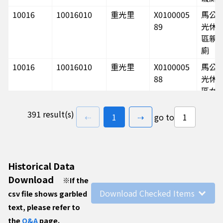
10016
10016010
重光里
X0100005
馬公
89
光休
區親
廁
10016
10016010
重光里
X0100005
馬公
88
光休
區女
391 result(s)
previous page
go to
page(s)
next page
⇠
1
⇢
go to
10016
10016010
重光里
X0100005
馬公
87
光休
區男
Historical Data
10016
10016040
外垵村
X0400000
外垵
Download
※
If the
88
仙塔
Download Checked Items
csv file shows garbled
障礙
text, please refer to
10016
10016040
外垵村
X0400000
外垵
the
Q&A
page.