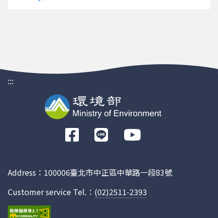
10016
10016010
光明里
X0100005
馬公
84
小停
場B2
側無
礙廁
10016
10016010
光明里
X0100005
馬公
:::
83
小停
場B2
側女
前
10016
10016010
光明里
X0100005
馬公
往
82
小停
Facebook
場B2
Address：100006臺北市中正區中華路一段83號
側男
Customer service Tel.：
(02)2511-2393
10016
10016010
光明里
X0100005
馬公
81
小停