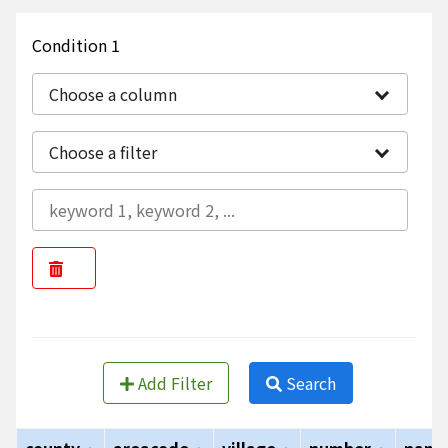
Condition 1
Choose a column
Choose a filter
Add Filter
Search
county
areacode
village
number
nam