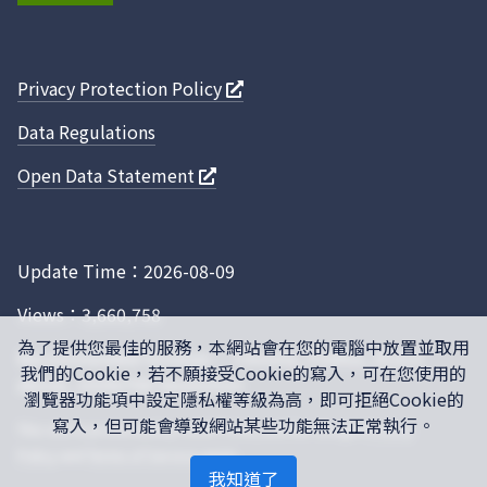
場B1
側無
礙廁
Privacy Protection Policy
10016
10016010
光明里
X0100005
馬公
Data Regulations
80
小停
場B1
Open Data Statement
側女
10016
10016010
光明里
X0100005
馬公
Update Time：2026-08-09
79
小停
場B1
Views：3,660,758
側男
為了提供您最佳的服務，本網站會在您的電腦中放置並取用
Recommended browser： Chrome, Firefox, IE10.0
我們的Cookie，若不願接受Cookie的寫入，可在您使用的
above, 1024x768 resolution
10016
10016010
光明里
X0100005
馬公
瀏覽器功能項中設定隱私權等級為高，即可拒絕Cookie的
78
小停
寫入，但可能會導致網站某些功能無法正常執行。
This site is protected by reCAPTCHA, and the Google
Privacy
場B1
Policy
and
Terms of Service
apply.
側親
我知道了