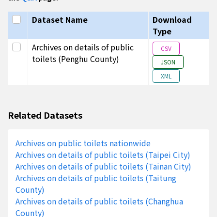
87
仙塔
子廁
Select all
Dataset Name
Download
10016
10016040
外垵村
X0400000
外垵
Type
86
仙塔
Select this row
Archives on details of public
CSV
廁
toilets (Penghu County)
JSON
10016
10016040
外垵村
X0400000
外垵
XML
85
仙塔
廁
10016
10016010
光明里
X0100005
馬公
Related Datasets
86
小停
場B2
側女
Archives on public toilets nationwide
Archives on details of public toilets (Taipei City)
Archives on details of public toilets (Tainan City)
10016
10016010
光明里
X0100005
馬公
Archives on details of public toilets (Taitung
85
小停
County)
場B2
Archives on details of public toilets (Changhua
側男
County)