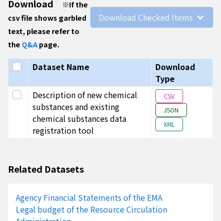
Download
※
If the
的登錄
新化學物質登錄工具既定資訊內容外
Download Checked Items
csv file shows garbled
規定
研發物質免提出危害評估與暴露評估
text, please refer to
用途物質低於1公噸者，參考科學研
the
Q&A
page.
(https://tcscachemreg.moe
質，環境部化學物質管理署原則備查
Select all
Dataset Name
Download
製造或輸入每年大於1公噸者，應依
Type
5.0
產品與
為鼓勵產業創新研發，應用於先導工
Select this row
Description of new chemical
CSV
製程研
依據《登錄辦法》第3條第13款說
substances and existing
發用途
域。產品製程研發用途為物質用於先
JSON
chemical substances data
程評估作為製程研發、改善、放大、
XML
registration tool
5.0
科學研
為鼓勵科學發展，並延續其工業產品
發用途
條第2項及附表一科學研發的相關登
分析或研究，大多為化學學科研究（
Related Datasets
Agency Financial Statements of the EMA
Legal budget of the Resource Circulation