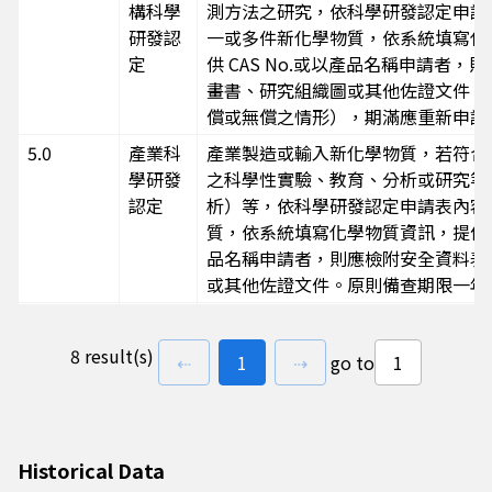
構科學
測方法之研究，依科學研發認定申請
研發認
一或多件新化學物質，依系統填寫化學物質資訊
定
供 CAS No.或以產品名稱申請者，則
畫書、研究組織圖或其他佐證文件，
償或無償之情形），期滿應重新申請
5.0
產業科
產業製造或輸入新化學物質，若符合登錄辦法第
學研發
之科學性實驗、教育、分析或研究等
認定
析）等，依科學研發認定申請表內容
質，依系統填寫化學物質資訊，提供化學物質名稱
品名稱申請者，則應檢附安全資料表(Sa
或其他佐證文件。原則備查期限一年
5.0
產品與
依據《登錄辦法》第5條第2款及「
製程研
登錄；年製造量或輸入量級距1公噸
8 result(s)
previous page
go to
page(s)
next page
⇠
1
⇢
go to
發用途
準登錄-第一級。除新化學物質登錄
的登錄
單」之表單內容填寫與附加上傳。
規定
5.0
科學研
依據《登錄辦法》第5條第2項及「
Historical Data
發用途
製造量或輸入量級距1公噸以上未滿