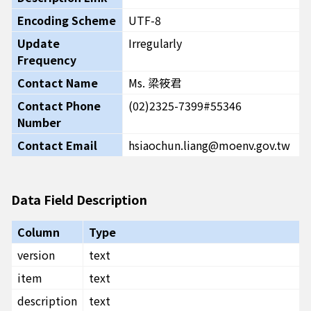
Encoding Scheme
UTF-8
Update
Irregularly
Frequency
Contact Name
Ms. 梁筱君
Contact Phone
(02)2325-7399#55346
Number
Contact Email
hsiaochun.liang@moenv.gov.tw
Data Field Description
Column
Type
version
text
item
text
description
text