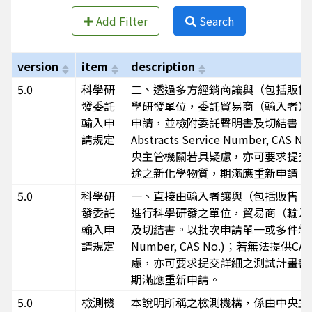
Add Filter
Search
version
item
description
5.0
科學研
二、透過多方經銷商讓與（包括販售
發委託
學研發單位，委託貿易商（輸入者）
輸入申
申請，並檢附委託聲明書及切結書。以
請規定
Abstracts Service Number
央主管機關若具疑慮，亦可要求提交
途之新化學物質，期滿應重新申請。
5.0
科學研
一、直接由輸入者讓與（包括販售、
發委託
進行科學研發之單位，貿易商（輸入
輸入申
及切結書。以批次申請單一或多件新化學物
請規定
Number, CAS No.)；若無法提供
慮，亦可要求提交詳細之測試計畫書
期滿應重新申請。
5.0
檢測機
本說明所稱之檢測機構，係由中央主