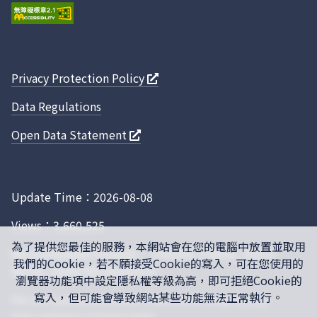
股份
道路救援服務
23-011
全鋒
股份
踏板（自行車、電動輔助自行車、健身
24-011
財團
Privacy Protection Policy
車用）
Data Regulations
Open Data Statement
Update Time：2026-08-08
Views：3,660,525
為了提供您最佳的服務，本網站會在您的電腦中放置並取用
Recommended browser： Chrome, Firefox, IE10.0
我們的Cookie，若不願接受Cookie的寫入，可在您使用的
above, 1024x768 resolution
瀏覽器功能項中設定隱私權等級為高，即可拒絕Cookie的
寫入，但可能會導致網站某些功能無法正常執行。
This site is protected by reCAPTCHA, and the Google
Privacy
Policy
and
Terms of Service
apply.