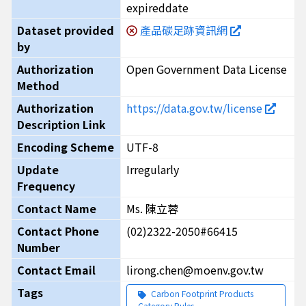
expireddate
Dataset provided
產品碳足跡資訊網
by
Authorization
Open Government Data License
Method
Authorization
https://data.gov.tw/license
Description Link
Encoding Scheme
UTF-8
Update
Irregularly
Frequency
Contact Name
Ms. 陳立蓉
Contact Phone
(02)2322-2050#66415
Number
Contact Email
lirong.chen@moenv.gov.tw
Tags
Carbon Footprint Products
Category Rules