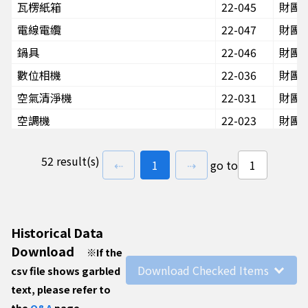
瓦楞紙箱
22-045
財團
電線電纜
22-047
財團
鍋具
22-046
財團
數位相機
22-036
財團
空氣清淨機
22-031
財團
空調機
22-023
財團
多功能事務機
22-022
財團
52 result(s)
previous page
go to
page(s)
next page
⇠
1
⇢
go to
一般照明用螢光燈管
22-054
財團
燃氣器具
22-048
財團
水過濾器
22-039
財團
Historical Data
飲水機
22-038
財團
Download
※
If the
機器人吸塵器
22-037
財團
Download Checked Items
csv file shows garbled
數位投影機
22-035
財團
text, please refer to
碎紙機
22-033
財團
the
Q&A
page.