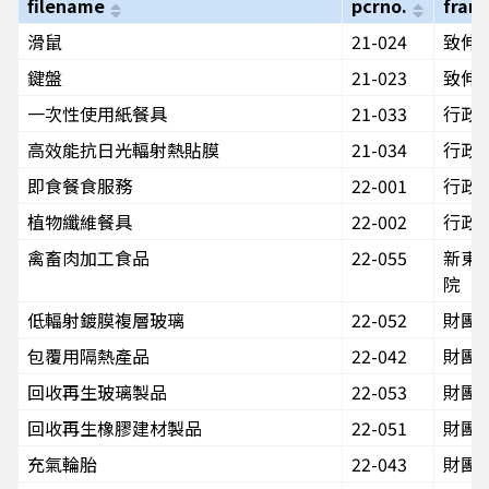
filename
pcrno.
fram
滑鼠
21-024
致伸
鍵盤
21-023
致伸
一次性使用紙餐具
21-033
行政
高效能抗日光輻射熱貼膜
21-034
行政
即食餐食服務
22-001
行政
植物纖維餐具
22-002
行政
禽畜肉加工食品
22-055
新東
院
低輻射鍍膜複層玻璃
22-052
財團
包覆用隔熱產品
22-042
財團
回收再生玻璃製品
22-053
財團
回收再生橡膠建材製品
22-051
財團
充氣輪胎
22-043
財團