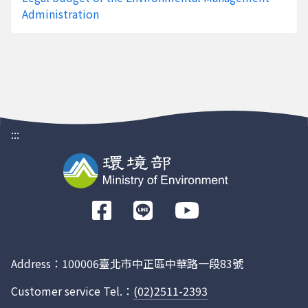
鞋靴
22-007
財團
Administration
戶外照明燈具
22-005
財團
梭織布料
22-003
財團
鞋墊
22-057
英屬
環穎
太陽能熱水器
22-050
財團
電流向量變頻器
22-017
財團
:::
非固定式電源插座-含電源延長線、智慧
22-027
財團
型節電器、轉接頭
智慧型手機
22-024
財團
前
潤滑油脂
22-056
台灣
往
科技
Facebook
用戶端網路通信設備
23-002
合勤
Address：100006臺北市中正區中華路一段83號
究院
Customer service Tel.：
(02)2511-2393
隱形眼鏡
23-010
亨泰