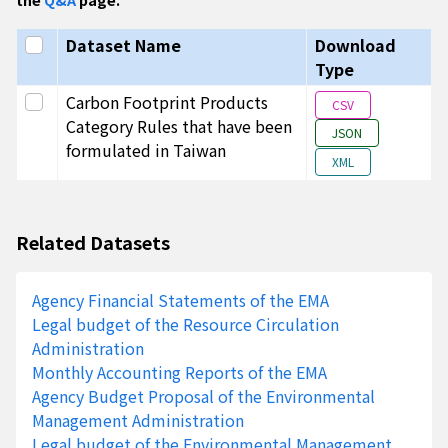
乾衣機
22-032
財團
Select all
Dataset Name
Download
不斷電系統
22-030
財團
Type
USB 快閃隨身碟
22-029
財團
Select this row
Carbon Footprint Products
CSV
微型基地台
22-026
財團
Category Rules that have been
JSON
formulated in Taiwan
網路攝影機
22-020
財團
XML
鋰離子二次電池組
22-021
財團
電力/配電變壓器
22-019
財團
Related Datasets
鉛酸蓄電池
22-018
財團
醫療電子器材-非侵入式血壓計
22-041
財團
Agency Financial Statements of the EMA
電動跑步機
22-025
財團
Legal budget of the Resource Circulation
Administration
軟包家具
22-040
財團
Monthly Accounting Reports of the EMA
衣著
22-004
財團
Agency Budget Proposal of the Environmental
鋼鐵製傳動鏈條
Management Administration
22-006
財團
Legal budget of the Environmental Management