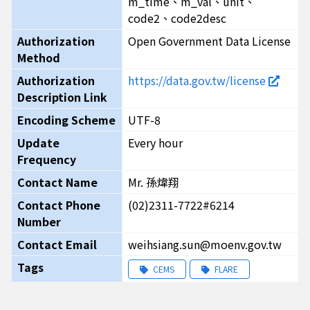
m_time、m_val、unit、
code2、code2desc
Authorization
Open Government Data License
Method
Authorization
https://data.gov.tw/license
Description Link
Encoding Scheme
UTF-8
Update
Every hour
Frequency
Contact Name
Mr. 孫煒翔
Contact Phone
(02)2311-7722#6214
Number
Contact Email
weihsiang.sun@moenv.gov.tw
Tags
CEMS
FLARE