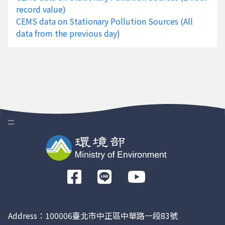
record value)
CEMS data on Stationary Pollution Sources (All
桃園市
H480
台灣中油股份有限公司
A005
data from the previous day)
3507
煉製事業部桃園煉油廠
:::
桃園市
H480
台灣中油股份有限公司
A004
3507
煉製事業部桃園煉油廠
前
往
Facebook
Address：100006臺北市中正區中華路一段83號
桃園市
H480
台灣中油股份有限公司
A023