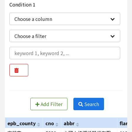
Condition 1
Choose a column
Choose a filter
Add Filter
Search
epb_county
cno
abbr
flare