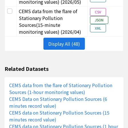
monitoring values) (2026/05)
Select this row
CEMS data from the flare of
CSV
高雄市
E5600
台灣中油股份有限公司
A022
Stationary Pollution
JSON
056
煉製事業部大林煉油廠
Sources(15-minute
XML
monitoring values) (2026/04)
Display All (48)
桃園市
H480
台灣中油股份有限公司
A005
Related Datasets
3507
煉製事業部桃園煉油廠
CEMS data from the flare of Stationary Pollution
Sources (1-hour monitoring values)
CEMS Data on Stationary Pollution Sources (6
minutes record value)
CEMS data on Stationary Pollution Sources (15
高雄市
E5600
台灣中油股份有限公司
A018
minutes record value)
056
煉製事業部大林煉油廠
CEMS data on Stationary Pollution Sources (1 hour