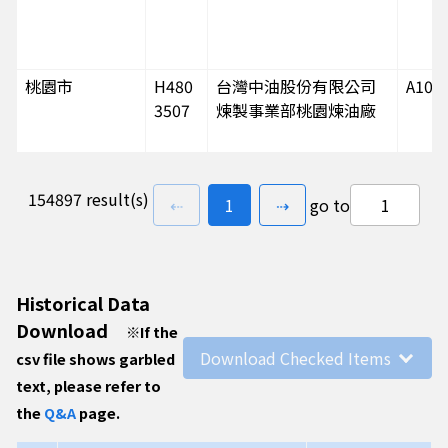
桃園市
H480
台灣中油股份有限公司
A102
3507
煉製事業部桃園煉油廠
154897 result(s)
previous page
go to
page(s)
next page
⇠
1
⇢
go to
高雄市
E5600
台灣中油股份有限公司
A019
056
煉製事業部大林煉油廠
Historical Data
Download
※
If the
Download Checked Items
csv file shows garbled
桃園市
H480
台灣中油股份有限公司
A11A
text, please refer to
3507
煉製事業部桃園煉油廠
the
Q&A
page.