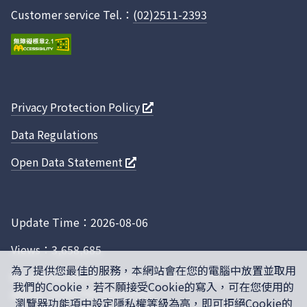
3507
煉製事業部桃園煉油廠
Customer service Tel.：
(02)2511-2393
Privacy Protection Policy
桃園市
H480
台灣中油股份有限公司
A02B
3507
煉製事業部桃園煉油廠
Data Regulations
Open Data Statement
Update Time：2026-08-06
高雄市
S190
台灣塑膠工業股份有限
A001
Views：3,658,685
0701
公司林園聚丙烯廠
為了提供您最佳的服務，本網站會在您的電腦中放置並取用
Recommended browser： Chrome, Firefox, IE10.0
我們的Cookie，若不願接受Cookie的寫入，可在您使用的
above, 1024x768 resolution
瀏覽器功能項中設定隱私權等級為高，即可拒絕Cookie的