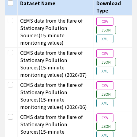
Select all
Dataset Name
Download
Type
Select this row
CEMS data from the flare of
CSV
Stationary Pollution
JSON
Sources(15-minute
桃園市
H480
台灣中油股份有限公司
A102
XML
monitoring values)
3507
煉製事業部桃園煉油廠
Select this row
CEMS data from the flare of
CSV
Stationary Pollution
JSON
Sources(15-minute
XML
monitoring values) (2026/07)
Select this row
CEMS data from the flare of
CSV
Stationary Pollution
JSON
雲林縣
P580
長春石化股份有限公司
A001
Sources(15-minute
XML
5753
monitoring values) (2026/06)
Select this row
CEMS data from the flare of
CSV
Stationary Pollution
JSON
Sources(15-minute
XML