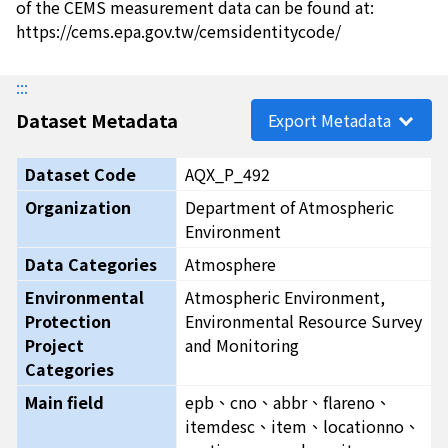
of the CEMS measurement data can be found at:
https://cems.epa.gov.tw/cemsidentitycode/
:::
Dataset Metadata
Export Metadata
Dataset Code
AQX_P_492
Organization
Department of Atmospheric
Environment
Data Categories
Atmosphere
Environmental
Atmospheric Environment,
Protection
Environmental Resource Survey
Project
and Monitoring
Categories
Main field
epb、cno、abbr、flareno、
itemdesc、item、locationno、