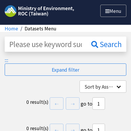
Jump to main content
Menu
Home
Datasets Menu
Dataset
Search
:::
Expand filter
Sort by Association
0 result(s)
previous page
next page
⇠
⇢
go to
0 result(s)
previous page
next page
⇠
⇢
go to